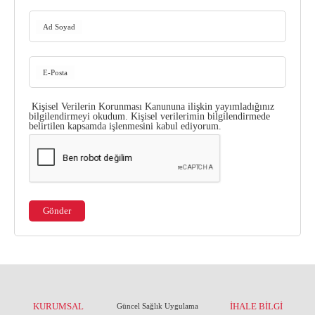
Kurumsal Kimlik Kılavuzu
CE Yönetmeliği
Ad Soyad
Üretici Firmalar
Onaylanmış Kuruluşlar Hakkında Yönetmelik
E-Posta
4703 Sayılı Kanun
Kişisel Verilerin Korunması Kanununa ilişkin yayımladığınız
Tıbbi Cihaz Direktifleri
bilgilendirmeyi
okudum. Kişisel verilerimin bilgilendirmede
belirtilen kapsamda işlenmesini kabul ediyorum.
Yeni AB Tıbbi Cihaz Regülasyonunun Getireceği
Yükümlülükler
Sektörel Meslek Standartları
Gönder
Tıbbi Cihazlarda Teknik Servis Mezvuatları
KURUMSAL
İHALE BİLGİ
Güncel Sağlık Uygulama