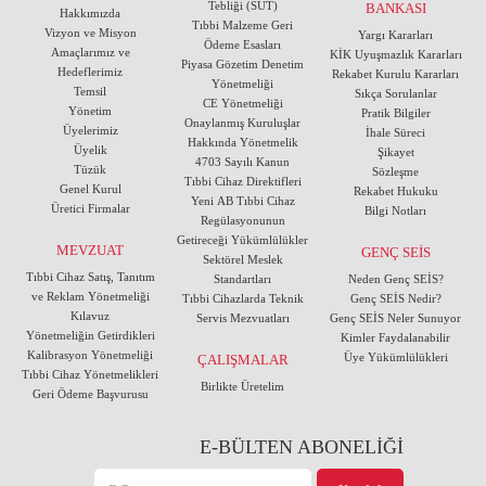
Tebliği (SUT)
BANKASI
Hakkımızda
Tıbbi Malzeme Geri
Vizyon ve Misyon
Yargı Kararları
Ödeme Esasları
Amaçlarımız ve
KİK Uyuşmazlık Kararları
Piyasa Gözetim Denetim
Hedeflerimiz
Rekabet Kurulu Kararları
Yönetmeliği
Temsil
Sıkça Sorulanlar
CE Yönetmeliği
Yönetim
Pratik Bilgiler
Onaylanmış Kuruluşlar
Üyelerimiz
İhale Süreci
Hakkında Yönetmelik
Üyelik
Şikayet
4703 Sayılı Kanun
Tüzük
Sözleşme
Tıbbi Cihaz Direktifleri
Genel Kurul
Rekabet Hukuku
Yeni AB Tıbbi Cihaz
Üretici Firmalar
Bilgi Notları
Regülasyonunun
Getireceği Yükümlülükler
MEVZUAT
GENÇ SEİS
Sektörel Meslek
Tıbbi Cihaz Satış, Tanıtım
Standartları
Neden Genç SEİS?
ve Reklam Yönetmeliği
Tıbbi Cihazlarda Teknik
Genç SEİS Nedir?
Kılavuz
Servis Mezvuatları
Genç SEİS Neler Sunuyor
Yönetmeliğin Getirdikleri
Kimler Faydalanabilir
Kalibrasyon Yönetmeliği
Üye Yükümlülükleri
ÇALIŞMALAR
Tıbbi Cihaz Yönetmelikleri
Birlikte Üretelim
Geri Ödeme Başvurusu
E-BÜLTEN ABONELİĞİ