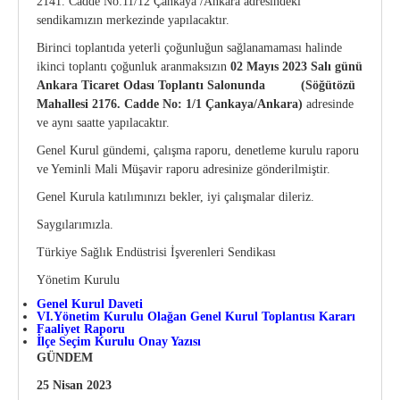
2141. Cadde No:11/12 Çankaya /Ankara adresindeki
sendikamızın merkezinde yapılacaktır.
CE Yönetmeliği
Bilgi Notları
Birinci toplantıda yeterli çoğunluğun sağlanamaması halinde
Onaylanmış Kuruluşlar Hakkında Yönetmelik
ikinci toplantı çoğunluk aranmaksızın
02 Mayıs 2023 Salı günü
Ankara Ticaret Odası Toplantı Salonunda (Söğütözü
Mahallesi 2176. Cadde No: 1/1 Çankaya/Ankara)
adresinde
4703 Sayılı Kanun
ve aynı saatte yapılacaktır.
Tıbbi Cihaz Direktifleri
Genel Kurul gündemi, çalışma raporu, denetleme kurulu raporu
ve Yeminli Mali Müşavir raporu adresinize gönderilmiştir.
Yeni AB Tıbbi Cihaz Regülasyonunun Getireceği
Genel Kurula katılımınızı bekler, iyi çalışmalar dileriz.
Yükümlülükler
Saygılarımızla.
Sektörel Meslek Standartları
Türkiye Sağlık Endüstrisi İşverenleri Sendikası
Yönetim Kurulu
Tıbbi Cihazlarda Teknik Servis Mezvuatları
Genel Kurul Daveti
VI.Yönetim Kurulu Olağan Genel Kurul Toplantısı Kararı
Faaliyet Raporu
İlçe Seçim Kurulu Onay Yazısı
GÜNDEM
25 Nisan 2023