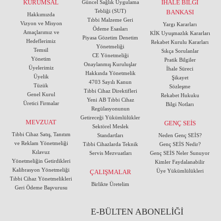
KURUMSAL
İHALE BİLGİ
Güncel Sağlık Uygulama
Tebliği (SUT)
BANKASI
Hakkımızda
Tıbbi Malzeme Geri
Vizyon ve Misyon
Yargı Kararları
Ödeme Esasları
Amaçlarımız ve
KİK Uyuşmazlık Kararları
Piyasa Gözetim Denetim
Hedeflerimiz
Rekabet Kurulu Kararları
Yönetmeliği
Temsil
Sıkça Sorulanlar
CE Yönetmeliği
Yönetim
Pratik Bilgiler
Onaylanmış Kuruluşlar
Üyelerimiz
İhale Süreci
Hakkında Yönetmelik
Üyelik
Şikayet
4703 Sayılı Kanun
Tüzük
Sözleşme
Tıbbi Cihaz Direktifleri
Genel Kurul
Rekabet Hukuku
Yeni AB Tıbbi Cihaz
Üretici Firmalar
Bilgi Notları
Regülasyonunun
Getireceği Yükümlülükler
MEVZUAT
GENÇ SEİS
Sektörel Meslek
Tıbbi Cihaz Satış, Tanıtım
Standartları
Neden Genç SEİS?
ve Reklam Yönetmeliği
Tıbbi Cihazlarda Teknik
Genç SEİS Nedir?
Kılavuz
Servis Mezvuatları
Genç SEİS Neler Sunuyor
Yönetmeliğin Getirdikleri
Kimler Faydalanabilir
Kalibrasyon Yönetmeliği
Üye Yükümlülükleri
ÇALIŞMALAR
Tıbbi Cihaz Yönetmelikleri
Birlikte Üretelim
Geri Ödeme Başvurusu
E-BÜLTEN ABONELİĞİ