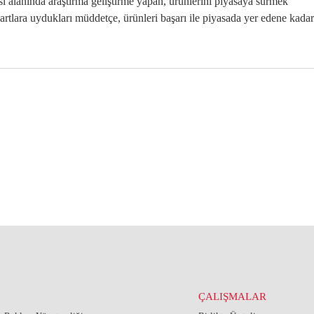
i alanında araştırma geliştirme yapan, ürünlerini piyasaya sürmek
şartlara uydukları müddetçe, ürünleri başarı ile piyasada yer edene kadar
ÇALIŞMALAR