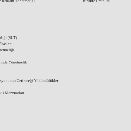
ve Reklam Yönetmeliği
Birlikte Üretelim
liği (SUT)
sasları
netmeliği
kında Yönetmelik
asyonunun Getireceği Yükümlülükler
vis Mezvuatları