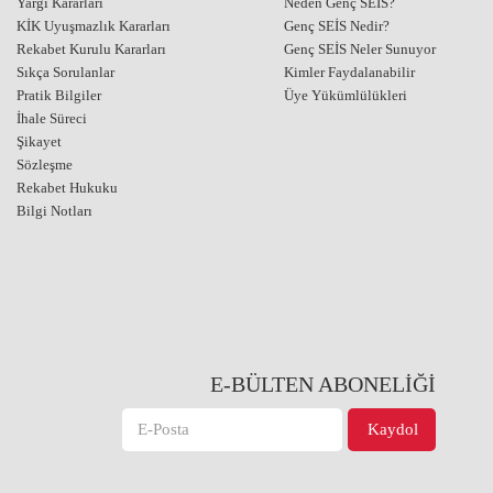
Yargı Kararları
Neden Genç SEİS?
KİK Uyuşmazlık Kararları
Genç SEİS Nedir?
Rekabet Kurulu Kararları
Genç SEİS Neler Sunuyor
Sıkça Sorulanlar
Kimler Faydalanabilir
Pratik Bilgiler
Üye Yükümlülükleri
İhale Süreci
Şikayet
Sözleşme
Rekabet Hukuku
Bilgi Notları
E-BÜLTEN ABONELİĞİ