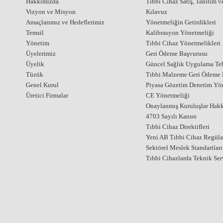
Hakkımızda
Tıbbi Cihaz Satış, Tanıtım 
Vizyon ve Misyon
Kılavuz
Amaçlarımız ve Hedeflerimiz
Yönetmeliğin Getirdikleri
Temsil
Kalibrasyon Yönetmeliği
Yönetim
Tıbbi Cihaz Yönetmelikleri
Üyelerimiz
Geri Ödeme Başvurusu
Üyelik
Güncel Sağlık Uygulama Teb
Tüzük
Tıbbi Malzeme Geri Ödeme E
Genel Kurul
Piyasa Gözetim Denetim Yö
Üretici Firmalar
CE Yönetmeliği
Onaylanmış Kuruluşlar Hak
4703 Sayılı Kanun
Tıbbi Cihaz Direktifleri
Yeni AB Tıbbi Cihaz Regül
Sektörel Meslek Standartları
Tıbbi Cihazlarda Teknik Ser