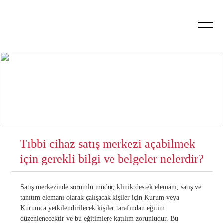
Hakkımızda
Tıbbi Cihaz Satış, Tanıtım ve Reklam Yönetmeliği
2023 Hedefleri
Dergiler
Neden Genç SEİS?
Vizyon ve Misyon
Kılavuz
Tıbbi Cihaz Proje Yarışması
Kitaplar
Genç SEİS Nedir?
Amaçlarımız ve Hedeflerimiz
Yönetmeliğin Getirdikleri
Kalkınma Planı Raporu
Bilgilendirme Bülteni
Genç SEİS Neler Sunuyor
Temsil
Kalibrasyon Yönetmeliği
Yapısal Dönüşüm Programı
Raporlar
Kimler Faydalanabilir
Yönetim
Tıbbi Cihaz Yönetmelikleri
Eylem Planları
Üye Yükümlülükleri
Tıbbi cihaz satış merkezi açabilmek
Üyelerimiz
Geri Ödeme Başvurusu
Tıbbi Cihaz Sektörü Strateji Önerisi
için gerekli bilgi ve belgeler nelerdir?
Üyelik
Güncel Sağlık Uygulama Tebliği (SUT)
Pazar Araştırmaları
Satış merkezinde sorumlu müdür, klinik destek elemanı, satış ve
Tüzük
Tıbbi Malzeme Geri Ödeme Esasları
tanıtım elemanı olarak çalışacak kişiler için Kurum veya
Kurumca yetkilendirilecek kişiler tarafından eğitim
Genel Kurul
Piyasa Gözetim Denetim Yönetmeliği
düzenlenecektir ve bu eğitimlere katılım zorunludur. Bu