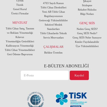
Üyelik
Şikayet
4703 Sayılı Kanun
Tüzük
Sözleşme
Tıbbi Cihaz Direktifleri
Genel Kurul
Rekabet Hukuku
Yeni AB Tıbbi Cihaz
Üretici Firmalar
Bilgi Notları
Regülasyonunun
Getireceği Yükümlülükler
MEVZUAT
GENÇ SEİS
Sektörel Meslek
Tıbbi Cihaz Satış, Tanıtım
Standartları
Neden Genç SEİS?
ve Reklam Yönetmeliği
Tıbbi Cihazlarda Teknik
Genç SEİS Nedir?
Kılavuz
Servis Mezvuatları
Genç SEİS Neler Sunuyor
Yönetmeliğin Getirdikleri
Kimler Faydalanabilir
Kalibrasyon Yönetmeliği
Üye Yükümlülükleri
ÇALIŞMALAR
Tıbbi Cihaz Yönetmelikleri
Birlikte Üretelim
Geri Ödeme Başvurusu
E-BÜLTEN ABONELİĞİ