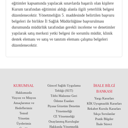
eğitimler kapsamında yapılacak sınavlarda başarılı olan kişilere
Kurumsal Kimlik Kılavuzu
CE Yönetmeliği
Kurum tarafından eğitimini aldığı alanla ilgili yeterlilik belgesi
düzenlenecektir. Yönetmeliğin 5. maddesinde belirtilen başvuru
Üretici Firmalar
Onaylanmış Kuruluşlar Hakkında Yönetmelik
belgeleri ile birlikte İl Sağlık Müdürlüğüne başvurulması
durumunda müdürlük tarafından gerekli inceleme ve denetimler
yapılarak satış merkezi yetki belgesi ile sorumlu müdür, klinik
4703 Sayılı Kanun
destek elemanı ve satış ve tanıtım elemanı çalışma belgeleri
düzenlenecektir.
Tıbbi Cihaz Direktifleri
Yeni AB Tıbbi Cihaz Regülasyonunun Getireceği
Yükümlülükler
Sektörel Meslek Standartları
KURUMSAL
İHALE BİLGİ
Güncel Sağlık Uygulama
Tebliği (SUT)
BANKASI
Tıbbi Cihazlarda Teknik Servis Mezvuatları
Hakkımızda
Tıbbi Malzeme Geri
Vizyon ve Misyon
Yargı Kararları
Ödeme Esasları
Amaçlarımız ve
KİK Uyuşmazlık Kararları
Piyasa Gözetim Denetim
Hedeflerimiz
Rekabet Kurulu Kararları
Yönetmeliği
Temsil
Sıkça Sorulanlar
CE Yönetmeliği
Yönetim
Pratik Bilgiler
Onaylanmış Kuruluşlar
Üyelerimiz
İhale Süreci
Hakkında Yönetmelik