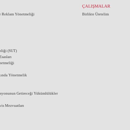
ÇALIŞMALAR
ve Reklam Yönetmeliği
Birlikte Üretelim
liği (SUT)
sasları
netmeliği
kında Yönetmelik
asyonunun Getireceği Yükümlülükler
vis Mezvuatları