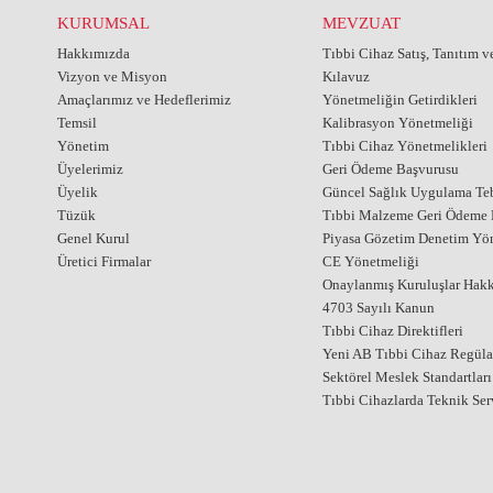
KURUMSAL
MEVZUAT
Hakkımızda
Tıbbi Cihaz Satış, Tanıtım 
Vizyon ve Misyon
Kılavuz
Amaçlarımız ve Hedeflerimiz
Yönetmeliğin Getirdikleri
Temsil
Kalibrasyon Yönetmeliği
Yönetim
Tıbbi Cihaz Yönetmelikleri
Üyelerimiz
Geri Ödeme Başvurusu
Üyelik
Güncel Sağlık Uygulama Teb
Tüzük
Tıbbi Malzeme Geri Ödeme E
Genel Kurul
Piyasa Gözetim Denetim Yö
Üretici Firmalar
CE Yönetmeliği
Onaylanmış Kuruluşlar Hak
4703 Sayılı Kanun
Tıbbi Cihaz Direktifleri
Yeni AB Tıbbi Cihaz Regül
Sektörel Meslek Standartları
Tıbbi Cihazlarda Teknik Ser