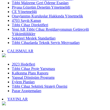
Tıbbi Malzeme Geri Ödeme Esasları
Piyasa Gözetim Denetim Yönetmeliği
CE Yönetmeliği
Onaylanmış Kuruluşlar Hakkında Yönetmelik
4703 Sayılı Kanun
Tıbbi Cihaz Direktifleri
Yeni AB Tıbbi Cihaz Regülasyonunun Getireceği
Yükümlülükler
Sektörel Meslek Standartları
Tıbbi Cihazlarda Teknik Servis Mezvuatları
ÇALIŞMALAR
2023 Hedefleri
Tıbbi Cihaz Proje Yarışması
Kalkınma Planı Raporu
Yapısal Dönüşüm Programı
Eylem Planları
Tıbbi Cihaz Sektörü Strateji Önerisi
Pazar Araştırmaları
YAYINLAR