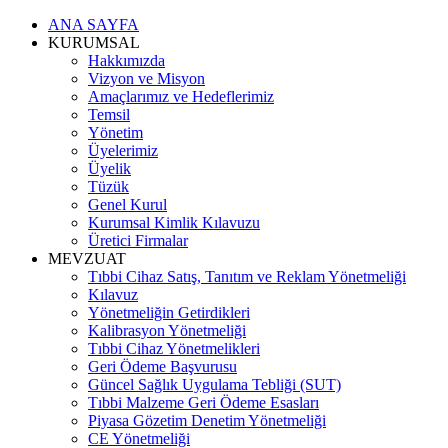
ANA SAYFA
KURUMSAL
Hakkımızda
Vizyon ve Misyon
Amaçlarımız ve Hedeflerimiz
Temsil
Yönetim
Üyelerimiz
Üyelik
Tüzük
Genel Kurul
Kurumsal Kimlik Kılavuzu
Üretici Firmalar
MEVZUAT
Tıbbi Cihaz Satış, Tanıtım ve Reklam Yönetmeliği
Kılavuz
Yönetmeliğin Getirdikleri
Kalibrasyon Yönetmeliği
Tıbbi Cihaz Yönetmelikleri
Geri Ödeme Başvurusu
Güncel Sağlık Uygulama Tebliği (SUT)
Tıbbi Malzeme Geri Ödeme Esasları
Piyasa Gözetim Denetim Yönetmeliği
CE Yönetmeliği