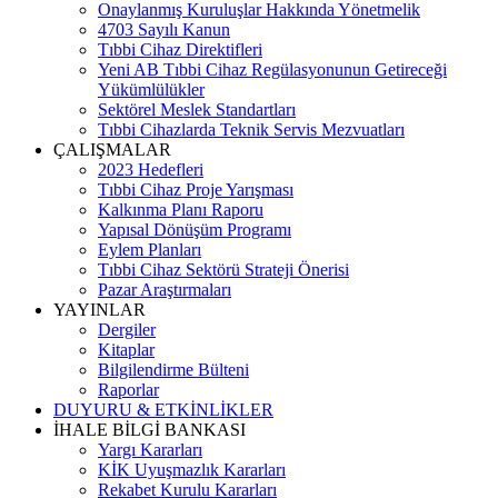
Onaylanmış Kuruluşlar Hakkında Yönetmelik
4703 Sayılı Kanun
Tıbbi Cihaz Direktifleri
Yeni AB Tıbbi Cihaz Regülasyonunun Getireceği
Yükümlülükler
Sektörel Meslek Standartları
Tıbbi Cihazlarda Teknik Servis Mezvuatları
ÇALIŞMALAR
2023 Hedefleri
Tıbbi Cihaz Proje Yarışması
Kalkınma Planı Raporu
Yapısal Dönüşüm Programı
Eylem Planları
Tıbbi Cihaz Sektörü Strateji Önerisi
Pazar Araştırmaları
YAYINLAR
Dergiler
Kitaplar
Bilgilendirme Bülteni
Raporlar
DUYURU & ETKİNLİKLER
İHALE BİLGİ BANKASI
Yargı Kararları
KİK Uyuşmazlık Kararları
Rekabet Kurulu Kararları