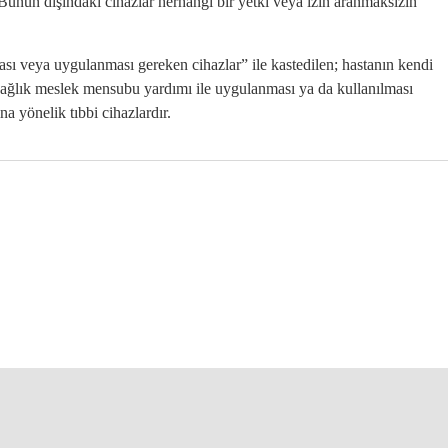
Bunun dışındaki cihazlar herhangi bir yetki veya izin aranmaksızın
sı veya uygulanması gereken cihazlar” ile kastedilen; hastanın kendi
ağlık meslek mensubu yardımı ile uygulanması ya da kullanılması
 yönelik tıbbi cihazlardır.