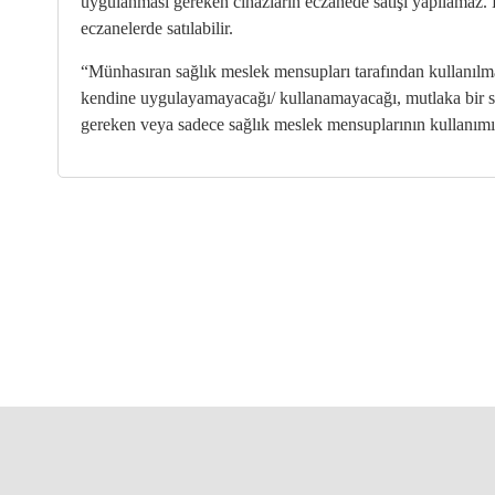
uygulanması gereken cihazların eczanede satışı yapılamaz. 
eczanelerde satılabilir.
Kurumsal Kimlik Kılavuzu
CE Yönetmeliği
“Münhasıran sağlık meslek mensupları tarafından kullanılma
Üretici Firmalar
Onaylanmış Kuruluşlar Hakkında Yönetmelik
kendine uygulayamayacağı/ kullanamayacağı, mutlaka bir s
gereken veya sadece sağlık meslek mensuplarının kullanımına
4703 Sayılı Kanun
Tıbbi Cihaz Direktifleri
Yeni AB Tıbbi Cihaz Regülasyonunun Getireceği
Yükümlülükler
Sektörel Meslek Standartları
Tıbbi Cihazlarda Teknik Servis Mezvuatları