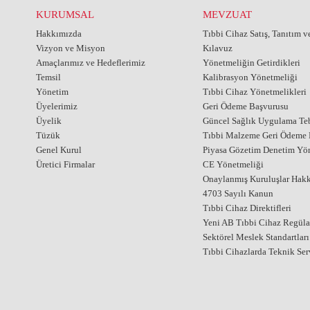
KURUMSAL
MEVZUAT
Hakkımızda
Tıbbi Cihaz Satış, Tanıtım 
Vizyon ve Misyon
Kılavuz
Amaçlarımız ve Hedeflerimiz
Yönetmeliğin Getirdikleri
Temsil
Kalibrasyon Yönetmeliği
Yönetim
Tıbbi Cihaz Yönetmelikleri
Üyelerimiz
Geri Ödeme Başvurusu
Üyelik
Güncel Sağlık Uygulama Teb
Tüzük
Tıbbi Malzeme Geri Ödeme E
Genel Kurul
Piyasa Gözetim Denetim Yö
Üretici Firmalar
CE Yönetmeliği
Onaylanmış Kuruluşlar Hak
4703 Sayılı Kanun
Tıbbi Cihaz Direktifleri
Yeni AB Tıbbi Cihaz Regül
Sektörel Meslek Standartları
Tıbbi Cihazlarda Teknik Ser