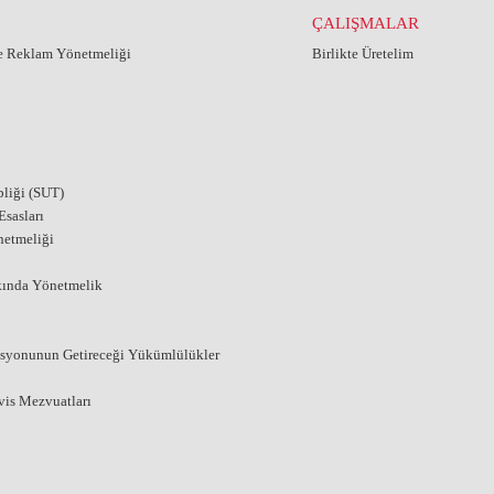
ÇALIŞMALAR
ve Reklam Yönetmeliği
Birlikte Üretelim
liği (SUT)
sasları
netmeliği
kında Yönetmelik
asyonunun Getireceği Yükümlülükler
vis Mezvuatları