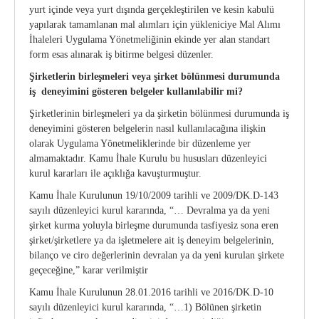
yurt içinde veya yurt dışında gerçekleştirilen ve kesin kabulü
yapılarak tamamlanan mal alımları için yükleniciye Mal Alımı
İhaleleri Uygulama Yönetmeliğinin ekinde yer alan standart
form esas alınarak iş bitirme belgesi düzenler.
Şirketlerin birleşmeleri veya şirket bölünmesi durumunda
iş deneyimini gösteren belgeler kullanılabilir mi?
Şirketlerinin birleşmeleri ya da şirketin bölünmesi durumunda iş
deneyimini gösteren belgelerin nasıl kullanılacağına ilişkin
olarak Uygulama Yönetmeliklerinde bir düzenleme yer
almamaktadır. Kamu İhale Kurulu bu hususları düzenleyici
kurul kararları ile açıklığa kavuşturmuştur.
Kamu İhale Kurulunun 19/10/2009 tarihli ve 2009/DK.D-143
sayılı düzenleyici kurul kararında, “… Devralma ya da yeni
şirket kurma yoluyla birleşme durumunda tasfiyesiz sona eren
şirket/şirketlere ya da işletmelere ait iş deneyim belgelerinin,
bilanço ve ciro değerlerinin devralan ya da yeni kurulan şirkete
geçeceğine,” karar verilmiştir
Kamu İhale Kurulunun 28.01.2016 tarihli ve 2016/DK.D-10
sayılı düzenleyici kurul kararında, “…1) Bölünen şirketin