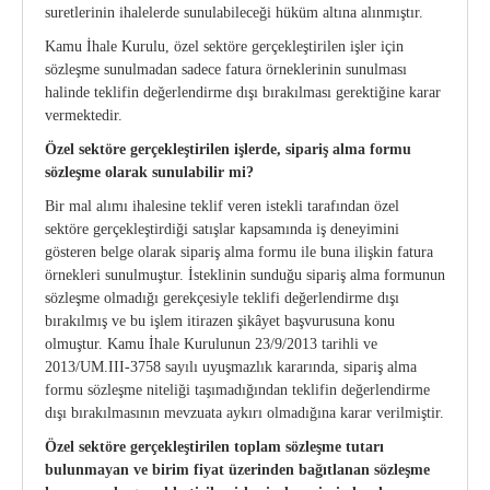
suretlerinin ihalelerde sunulabileceği hüküm altına alınmıştır.
Kamu İhale Kurulu, özel sektöre gerçekleştirilen işler için
sözleşme sunulmadan sadece fatura örneklerinin sunulması
halinde teklifin değerlendirme dışı bırakılması gerektiğine karar
vermektedir.
Özel sektöre gerçekleştirilen işlerde, sipariş alma formu
sözleşme olarak sunulabilir
mi?
Bir mal alımı ihalesine teklif veren istekli tarafından özel
sektöre gerçekleştirdiği satışlar kapsamında iş deneyimini
gösteren belge olarak sipariş alma formu ile buna ilişkin fatura
örnekleri sunulmuştur. İsteklinin sunduğu sipariş alma formunun
sözleşme olmadığı gerekçesiyle teklifi değerlendirme dışı
bırakılmış ve bu işlem itirazen şikâyet başvurusuna konu
olmuştur. Kamu İhale Kurulunun 23/9/2013 tarihli ve
2013/UM.III-3758 sayılı uyuşmazlık kararında, sipariş alma
formu sözleşme niteliği taşımadığından teklifin değerlendirme
dışı bırakılmasının mevzuata aykırı olmadığına karar verilmiştir.
Özel sektöre gerçekleştirilen toplam sözleşme tutarı
bulunmayan ve birim fiyat
üzerinden bağıtlanan sözleşme