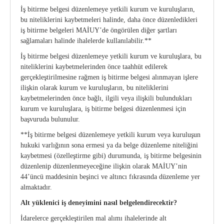
İş bitirme belgesi düzenlemeye yetkili kurum ve kuruluşların,
bu niteliklerini kaybetmeleri halinde, daha önce düzenledikleri
iş bitirme belgeleri MAİUY’de öngörülen diğer şartları
sağlamaları halinde ihalelerde kullanılabilir.**
İş bitirme belgesi düzenlemeye yetkili kurum ve kuruluşlara, bu
niteliklerini kaybetmelerinden önce taahhüt edilerek
gerçekleştirilmesine rağmen iş bitirme belgesi alınmayan işlere
ilişkin olarak kurum ve kuruluşların, bu niteliklerini
kaybetmelerinden önce bağlı, ilgili veya ilişkili bulundukları
kurum ve kuruluşlara, iş bitirme belgesi düzenlenmesi için
başvuruda bulunulur.
**İş bitirme belgesi düzenlemeye yetkili kurum veya kuruluşun
hukuki varlığının sona ermesi ya da belge düzenleme niteliğini
kaybetmesi (özelleştirme gibi) durumunda, iş bitirme belgesinin
düzenlenip düzenlenmeyeceğine ilişkin olarak MAİUY’nin
44’üncü maddesinin beşinci ve altıncı fıkrasında düzenleme yer
almaktadır.
Alt yüklenici iş deneyimini nasıl belgelendirecektir?
İdarelerce gerçekleştirilen mal alımı ihalelerinde alt