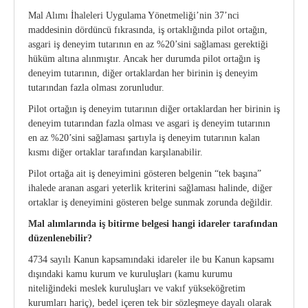
Mal Alımı İhaleleri Uygulama Yönetmeliği’nin 37’nci
maddesinin dördüncü fıkrasında, iş ortaklığında pilot ortağın,
asgari iş deneyim tutarının en az %20’sini sağlaması gerektiği
hüküm altına alınmıştır. Ancak her durumda pilot ortağın iş
deneyim tutarının, diğer ortaklardan her birinin iş deneyim
tutarından fazla olması zorunludur.
Pilot ortağın iş deneyim tutarının diğer ortaklardan her birinin iş
deneyim tutarından fazla olması ve asgari iş deneyim tutarının
en az %20’sini sağlaması şartıyla iş deneyim tutarının kalan
kısmı diğer ortaklar tarafından karşılanabilir.
Pilot ortağa ait iş deneyimini gösteren belgenin “tek başına”
ihalede aranan asgari yeterlik kriterini sağlaması halinde, diğer
ortaklar iş deneyimini gösteren belge sunmak zorunda değildir.
Mal alımlarında iş bitirme belgesi hangi idareler tarafından
düzenlenebilir?
4734 sayılı Kanun kapsamındaki idareler ile bu Kanun kapsamı
dışındaki kamu kurum ve kuruluşları (kamu kurumu
niteliğindeki meslek kuruluşları ve vakıf yükseköğretim
kurumları hariç), bedel içeren tek bir sözleşmeye dayalı olarak