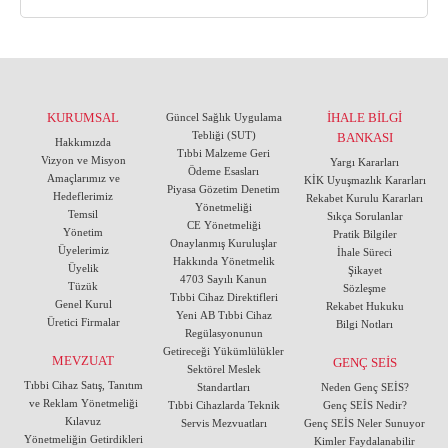
KURUMSAL
İHALE BİLGİ
Güncel Sağlık Uygulama
Tebliği (SUT)
BANKASI
Hakkımızda
Tıbbi Malzeme Geri
Vizyon ve Misyon
Yargı Kararları
Ödeme Esasları
Amaçlarımız ve
KİK Uyuşmazlık Kararları
Piyasa Gözetim Denetim
Hedeflerimiz
Rekabet Kurulu Kararları
Yönetmeliği
Temsil
Sıkça Sorulanlar
CE Yönetmeliği
Yönetim
Pratik Bilgiler
Onaylanmış Kuruluşlar
Üyelerimiz
İhale Süreci
Hakkında Yönetmelik
Üyelik
Şikayet
4703 Sayılı Kanun
Tüzük
Sözleşme
Tıbbi Cihaz Direktifleri
Genel Kurul
Rekabet Hukuku
Yeni AB Tıbbi Cihaz
Üretici Firmalar
Bilgi Notları
Regülasyonunun
Getireceği Yükümlülükler
MEVZUAT
GENÇ SEİS
Sektörel Meslek
Tıbbi Cihaz Satış, Tanıtım
Standartları
Neden Genç SEİS?
ve Reklam Yönetmeliği
Tıbbi Cihazlarda Teknik
Genç SEİS Nedir?
Kılavuz
Servis Mezvuatları
Genç SEİS Neler Sunuyor
Yönetmeliğin Getirdikleri
Kimler Faydalanabilir