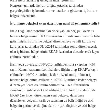
oranı ile ortakların iş deneyim tutarı gösterilir.
Konsorsiyumlarda her bir ortağa, ortaklar tarafından
gerçekleştirilen iş kısımlarını ve tutarlarını gösteren, iş bitirme
belgesi düzenlenir.
İş bitirme belgeleri ekap üzerinden nasıl düzenlenmektedir?
İhale Uygulama Yönetmeliklerinde yapılan değişikliklerle iş
bitirme belgelerinin EKAP üzerinden düzenlenmesi zorunlu hale
getirilmiştir. İş bitirme belgesi düzenlemeye yetkili kurum ve
kuruluşlar tarafından 31/8/2014 tarihinden sonra düzenlenecek
olan iş bitirme belgelerinin EKAP üzerinden düzenlenerek kayıt
edilmesi zorunludur.
İlanı veya duyurusu 31/8/2010 tarihinden sonra yapılan 4734
sayılı Kanun kapsamındaki ihalelere ilişkin olup EKAP’a kayıt
edilmeden 1/9/2014 tarihine kadar düzenlenmiş bulunan iş
bitirme belgelerinin asıllarının 1/7/2016 tarihine kadar belgeyi
düzenleyen idarelere teslim edilmesi ve EKAP üzerinden
yeniden düzenlenerek kayıt edilmesi zorunludur. Bu durumda,
EKAP üzerinden düzenlenen yeni belgeye, daha önce
düzenlenen belgenin tarih ve sayısının da belirtildiği ve eski
belgenin yerine verildiğine dair bir şerh düşülür ve eski belge