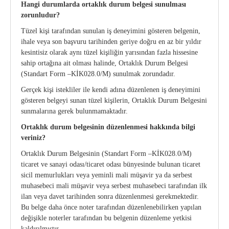
Hangi durumlarda ortaklık durum belgesi sunulması
zorunludur?
Tüzel kişi tarafından sunulan iş deneyimini gösteren belgenin,
ihale veya son başvuru tarihinden geriye doğru en az bir yıldır
kesintisiz olarak aynı tüzel kişiliğin yarısından fazla hissesine
sahip ortağına ait olması halinde, Ortaklık Durum Belgesi
(Standart Form –KİK028.0/M) sunulmak zorundadır.
Gerçek kişi istekliler ile kendi adına düzenlenen iş deneyimini
gösteren belgeyi sunan tüzel kişilerin, Ortaklık Durum Belgesini
sunmalarına gerek bulunmamaktadır.
Ortaklık durum belgesinin düzenlenmesi hakkında bilgi
veriniz?
Ortaklık Durum Belgesinin (Standart Form –KİK028.0/M)
ticaret ve sanayi odası/ticaret odası bünyesinde bulunan ticaret
sicil memurlukları veya yeminli mali müşavir ya da serbest
muhasebeci mali müşavir veya serbest muhasebeci tarafından ilk
ilan veya davet tarihinden sonra düzenlenmesi gerekmektedir.
Bu belge daha önce noter tarafından düzenlenebilirken yapılan
değişikle noterler tarafından bu belgenin düzenleme yetkisi
kaldırılmıştır.