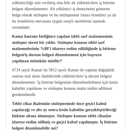
yükleniciliğe izin verilmiş olsa bile alt yüklenicilere iş bitirme
belgesi düzenlenemez. Alt yüklenici iş deneyimini gösteren
belge olarak sözleşme ve bu sözleşmenin fatura örnekleri ya da
bu örneklerin mevzuata uygun onaylı suretlerini sunmak
zorundadır.
Kamu hastane birliğince yapılan tıbbi sarf malzemesinin
sözleşme süresi bir yıldır. Sözleşme konusu tıbbi sarf
malzemelerinin %80’i idareye teslim edildiğinde iş bitirme
belgesi/iş durum belgesi düzenlenmesi için başvuru
yapılması mümkün müdür?
4734 sayılı Kanun’da 5812 sayılı Kanun ile yapılan değişiklik
sonrası mal alımı ihalelerinde yüklenicilere iş durum belgesi
düzenlenemez. İş bitirme belgesinin düzenlenebilmesi için kesin
kabulün yapılması ve sözleşme konusu malın teslim edilmesi
gerekmektedir.
Tıbbi cihaz ihalesinin sözleşmesinde önce geçici kabul
yapılacağı ve altı ay sonra kesin kabulün gerçekleştirileceği
hüküm altına alınmıştır. Sözleşme konusu tıbbi cihazlar
idareye teslim edilmiş ve geçici kabul yapılmıştır. İş bitirme
belgesi düzenlenebilir mi?