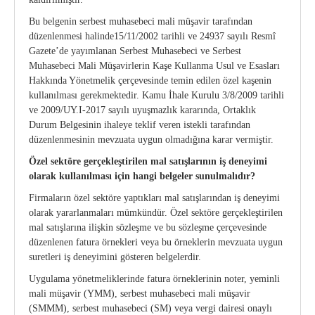
Bu belgenin serbest muhasebeci mali müşavir tarafından
düzenlenmesi halinde15/11/2002 tarihli ve 24937 sayılı Resmî
Gazete’de yayımlanan Serbest Muhasebeci ve Serbest
Muhasebeci Mali Müşavirlerin Kaşe Kullanma Usul ve Esasları
Hakkında Yönetmelik çerçevesinde temin edilen özel kaşenin
kullanılması gerekmektedir. Kamu İhale Kurulu 3/8/2009 tarihli
ve 2009/UY.I-2017 sayılı uyuşmazlık kararında, Ortaklık
Durum Belgesinin ihaleye teklif veren istekli tarafından
düzenlenmesinin mevzuata uygun olmadığına karar vermiştir.
Özel sektöre gerçekleştirilen mal satışlarının iş deneyimi
olarak kullanılması için
hangi belgeler sunulmalıdır?
Firmaların özel sektöre yaptıkları mal satışlarından iş deneyimi
olarak yararlanmaları mümkündür. Özel sektöre gerçekleştirilen
mal satışlarına ilişkin sözleşme ve bu sözleşme çerçevesinde
düzenlenen fatura örnekleri veya bu örneklerin mevzuata uygun
suretleri iş deneyimini gösteren belgelerdir.
Uygulama yönetmeliklerinde fatura örneklerinin noter, yeminli
mali müşavir (YMM), serbest muhasebeci mali müşavir
(SMMM), serbest muhasebeci (SM) veya vergi dairesi onaylı