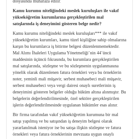
dosyasında muhafaza edilir.
Kamu kurumu niteliğindeki meslek kuruluşları ile vakıf
yükseköğretim kurumlarına
gerçekleştirilen mal
satışlarında iş deneyimini gösteren belge nedir?
Kamu kurumu niteliğindeki meslek kuruluşları*** ile vakıf
yükseköğretim kurumları, kamu tüzel kişiliğine sahip olmalarına
karşın bu kurumlarca iş bitirme belgesi düzenlenmemektedir.
Mal Alımı İhaleleri Uygulama Yönetmeliği’nin 44’üncü
maddesinin üçüncü fıkrasında, bu kurumlara gerçekleştirilen
mal satışlarında, sözleşme ve bu sözleşmenin uygulanmasına
yönelik olarak düzenlenen fatura örnekleri veya bu örneklerin
noter, yeminli mali müşavir, serbest muhasebeci mali müşavir,
serbest muhasebeci veya vergi dairesi onaylı suretlerinin iş
deneyimini gösteren belgeler olduğu hüküm altına alınmıştır. Bu
belgelerin değerlendirilmesinde, özel sektöre gerçekleştirilen
işlerin değerlendirilmesinde uygulanan hükümler esas alınır.
Bir firma tarafından vakıf yükseköğretim kurumuna bir mal
satışı yapılmış ve bu satışından iş deneyim belgesi olarak
yararlanılmak isteniyor ise bu satışa ilişkin sözleşme ve fatura
örnekleri veya fatura örneklerinin mevzuata uygun onaylı