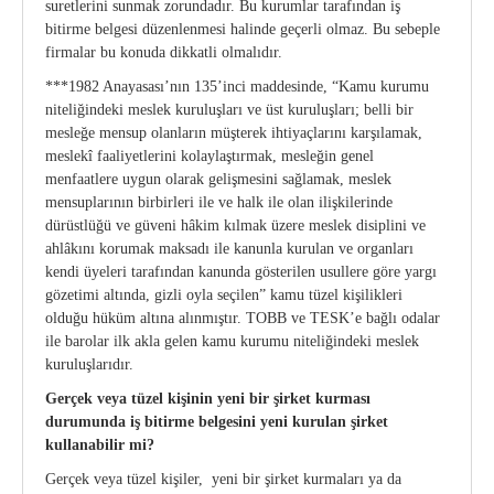
suretlerini sunmak zorundadır. Bu kurumlar tarafından iş
bitirme belgesi düzenlenmesi halinde geçerli olmaz. Bu sebeple
firmalar bu konuda dikkatli olmalıdır.
***1982 Anayasası’nın 135’inci maddesinde, “Kamu kurumu
niteliğindeki meslek kuruluşları ve üst kuruluşları; belli bir
mesleğe mensup olanların müşterek ihtiyaçlarını karşılamak,
meslekî faaliyetlerini kolaylaştırmak, mesleğin genel
menfaatlere uygun olarak gelişmesini sağlamak, meslek
mensuplarının birbirleri ile ve halk ile olan ilişkilerinde
dürüstlüğü ve güveni hâkim kılmak üzere meslek disiplini ve
ahlâkını korumak maksadı ile kanunla kurulan ve organları
kendi üyeleri tarafından kanunda gösterilen usullere göre yargı
gözetimi altında, gizli oyla seçilen” kamu tüzel kişilikleri
olduğu hüküm altına alınmıştır. TOBB ve TESK’e bağlı odalar
ile barolar ilk akla gelen kamu kurumu niteliğindeki meslek
kuruluşlarıdır.
Gerçek veya tüzel kişinin yeni bir şirket kurması
durumunda iş bitirme belgesini yeni
kurulan şirket
kullanabilir mi?
Gerçek veya tüzel kişiler, yeni bir şirket kurmaları ya da