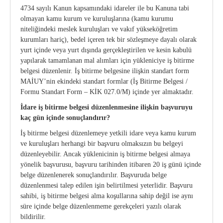
4734 sayılı Kanun kapsamındaki idareler ile bu Kanuna tabi
olmayan kamu kurum ve kuruluşlarına (kamu kurumu
niteliğindeki meslek kuruluşları ve vakıf yükseköğretim
kurumları hariç), bedel içeren tek bir sözleşmeye dayalı olarak
yurt içinde veya yurt dışında gerçekleştirilen ve kesin kabulü
yapılarak tamamlanan mal alımları için yükleniciye iş bitirme
belgesi düzenlenir. İş bitirme belgesine ilişkin standart form
MAİUY’nin ekindeki standart formlar (İş Bitirme Belgesi /
Formu Standart Form – KİK 027.0/M) içinde yer almaktadır.
İdare iş bitirme belgesi düzenlenmesine ilişkin başvuruyu
kaç gün içinde sonuçlandırır?
İş bitirme belgesi düzenlemeye yetkili idare veya kamu kurum
ve kuruluşları herhangi bir başvuru olmaksızın bu belgeyi
düzenleyebilir. Ancak yüklenicinin iş bitirme belgesi almaya
yönelik başvurusu, başvuru tarihinden itibaren 20 iş günü içinde
belge düzenlenerek sonuçlandırılır. Başvuruda belge
düzenlenmesi talep edilen işin belirtilmesi yeterlidir. Başvuru
sahibi, iş bitirme belgesi alma koşullarına sahip değil ise aynı
süre içinde belge düzenlenmeme gerekçeleri yazılı olarak
bildirilir.