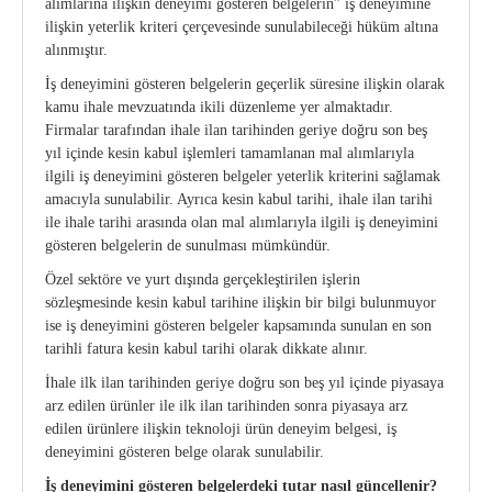
alımlarına ilişkin deneyimi gösteren belgelerin” iş deneyimine
ilişkin yeterlik kriteri çerçevesinde sunulabileceği hüküm altına
alınmıştır.
İş deneyimini gösteren belgelerin geçerlik süresine ilişkin olarak
kamu ihale mevzuatında ikili düzenleme yer almaktadır.
Firmalar tarafından ihale ilan tarihinden geriye doğru son beş
yıl içinde kesin kabul işlemleri tamamlanan mal alımlarıyla
ilgili iş deneyimini gösteren belgeler yeterlik kriterini sağlamak
amacıyla sunulabilir. Ayrıca kesin kabul tarihi, ihale ilan tarihi
ile ihale tarihi arasında olan mal alımlarıyla ilgili iş deneyimini
gösteren belgelerin de sunulması mümkündür.
Özel sektöre ve yurt dışında gerçekleştirilen işlerin
sözleşmesinde kesin kabul tarihine ilişkin bir bilgi bulunmuyor
ise iş deneyimini gösteren belgeler kapsamında sunulan en son
tarihli fatura kesin kabul tarihi olarak dikkate alınır.
İhale ilk ilan tarihinden geriye doğru son beş yıl içinde piyasaya
arz edilen ürünler ile ilk ilan tarihinden sonra piyasaya arz
edilen ürünlere ilişkin teknoloji ürün deneyim belgesi, iş
deneyimini gösteren belge olarak sunulabilir.
İş deneyimini gösteren belgelerdeki tutar nasıl güncellenir?