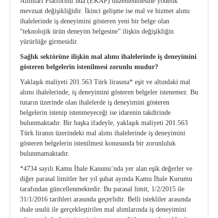
Alımları Platformu’nda (EKAP) düzenlenmesine yönelik
mevzuat değişikliğidir. İkinci gelişme ise mal ve hizmet alımı
ihalelerinde iş deneyimini gösteren yeni bir belge olan
“teknolojik ürün deneyim belgesine” ilişkin değişikliğin
yürürlüğe girmesidir.
Sağlık sektörüne ilişkin mal alımı ihalelerinde iş deneyimini
gösteren belgelerin istenilmesi zorunlu mudur?
Yaklaşık maliyeti 201.563 Türk lirasına* eşit ve altındaki mal
alımı ihalelerinde, iş deneyimini gösteren belgeler istenemez. Bu
tutarın üzerinde olan ihalelerde iş deneyimini gösteren
belgelerin istenip istenmeyeceği ise idarenin takdirinde
bulunmaktadır. Bir başka ifadeyle, yaklaşık maliyeti 201.563
Türk liranın üzerindeki mal alımı ihalelerinde iş deneyimini
gösteren belgelerin istenilmesi konusunda bir zorunluluk
bulunmamaktadır.
*4734 sayılı Kamu İhale Kanunu’nda yer alan eşik değerler ve
diğer parasal limitler her yıl şubat ayında Kamu İhale Kurumu
tarafından güncellenmektedir. Bu parasal limit, 1/2/2015 ile
31/1/2016 tarihleri arasında geçerlidir. Belli istekliler arasında
ihale usulü ile gerçekleştirilen mal alımlarında iş deneyimini