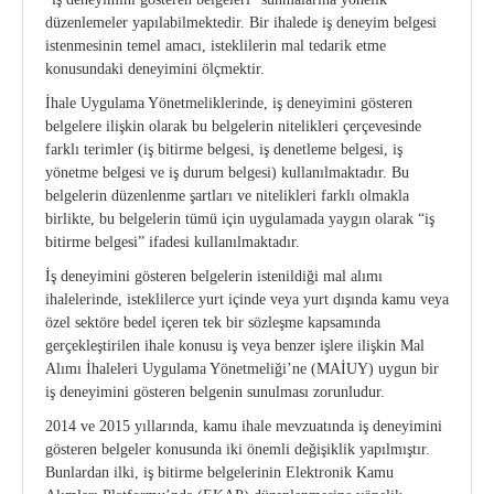
düzenlemeler yapılabilmektedir. Bir ihalede iş deneyim belgesi
Kurumsal Kimlik Kılavuzu
CE Yönetmeliği
istenmesinin temel amacı, isteklilerin mal tedarik etme
konusundaki deneyimini ölçmektir.
Üretici Firmalar
Onaylanmış Kuruluşlar Hakkında Yönetmelik
İhale Uygulama Yönetmeliklerinde, iş deneyimini gösteren
belgelere ilişkin olarak bu belgelerin nitelikleri çerçevesinde
4703 Sayılı Kanun
farklı terimler (iş bitirme belgesi, iş denetleme belgesi, iş
yönetme belgesi ve iş durum belgesi) kullanılmaktadır. Bu
Tıbbi Cihaz Direktifleri
belgelerin düzenlenme şartları ve nitelikleri farklı olmakla
birlikte, bu belgelerin tümü için uygulamada yaygın olarak “iş
Yeni AB Tıbbi Cihaz Regülasyonunun Getireceği
bitirme belgesi” ifadesi kullanılmaktadır.
Yükümlülükler
İş deneyimini gösteren belgelerin istenildiği mal alımı
ihalelerinde, isteklilerce yurt içinde veya yurt dışında kamu veya
Sektörel Meslek Standartları
özel sektöre bedel içeren tek bir sözleşme kapsamında
gerçekleştirilen ihale konusu iş veya benzer işlere ilişkin Mal
Tıbbi Cihazlarda Teknik Servis Mezvuatları
Alımı İhaleleri Uygulama Yönetmeliği’ne (MAİUY) uygun bir
iş deneyimini gösteren belgenin sunulması zorunludur.
2014 ve 2015 yıllarında, kamu ihale mevzuatında iş deneyimini
gösteren belgeler konusunda iki önemli değişiklik yapılmıştır.
Bunlardan ilki, iş bitirme belgelerinin Elektronik Kamu