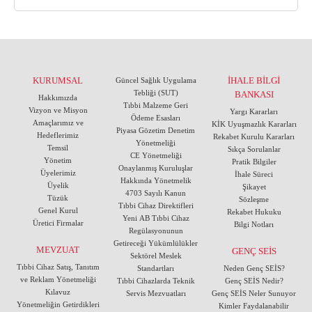
KURUMSAL
İHALE BİLGİ
Güncel Sağlık Uygulama
Tebliği (SUT)
BANKASI
Hakkımızda
Tıbbi Malzeme Geri
Vizyon ve Misyon
Yargı Kararları
Ödeme Esasları
Amaçlarımız ve
KİK Uyuşmazlık Kararları
Piyasa Gözetim Denetim
Hedeflerimiz
Rekabet Kurulu Kararları
Yönetmeliği
Temsil
Sıkça Sorulanlar
CE Yönetmeliği
Yönetim
Pratik Bilgiler
Onaylanmış Kuruluşlar
Üyelerimiz
İhale Süreci
Hakkında Yönetmelik
Üyelik
Şikayet
4703 Sayılı Kanun
Tüzük
Sözleşme
Tıbbi Cihaz Direktifleri
Genel Kurul
Rekabet Hukuku
Yeni AB Tıbbi Cihaz
Üretici Firmalar
Bilgi Notları
Regülasyonunun
Getireceği Yükümlülükler
MEVZUAT
GENÇ SEİS
Sektörel Meslek
Tıbbi Cihaz Satış, Tanıtım
Standartları
Neden Genç SEİS?
ve Reklam Yönetmeliği
Tıbbi Cihazlarda Teknik
Genç SEİS Nedir?
Kılavuz
Servis Mezvuatları
Genç SEİS Neler Sunuyor
Yönetmeliğin Getirdikleri
Kimler Faydalanabilir