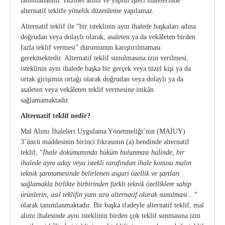
tanımlanabilir. Hizmet alımı ve yapım işleri ihalelerinde
alternatif teklife yönelik düzenleme yapılamaz.
Kurumsal Kimlik Kılavuzu
CE Yönetmeliği
Alternatif teklif ile “bir isteklinin aynı ihalede başkaları adına
doğrudan veya dolaylı olarak, asaleten ya da vekâleten birden
Üretici Firmalar
Onaylanmış Kuruluşlar Hakkında Yönetmelik
fazla teklif vermesi” durumunun karıştırılmaması
gerekmektedir. Alternatif teklif sunulmasına izin verilmesi,
4703 Sayılı Kanun
isteklinin aynı ihalede başka bir gerçek veya tüzel kişi ya da
ortak girişimin ortağı olarak doğrudan veya dolaylı ya da
Tıbbi Cihaz Direktifleri
asaleten veya vekâleten teklif vermesine imkân
sağlamamaktadır.
Yeni AB Tıbbi Cihaz Regülasyonunun Getireceği
Alternatif teklif nedir?
Yükümlülükler
Mal Alımı İhaleleri Uygulama Yönetmeliği’nin (MAİUY)
Sektörel Meslek Standartları
3’üncü maddesinin birinci fıkrasının (a) bendinde alternatif
teklif, “
İhale dokümanında hüküm bulunması halinde, bir
Tıbbi Cihazlarda Teknik Servis Mezvuatları
ihalede aynı aday veya istekli tarafından ihale konusu malın
teknik şartnamesinde belirlenen asgari özellik ve şartları
sağlamakla birlikte birbirinden farklı teknik özelliklere sahip
ürünlerin, asıl teklifin yanı sıra alternatif olarak sunulması...”
olarak tanımlanmaktadır. Bir başka ifadeyle alternatif teklif, mal
alımı ihalesinde aynı isteklinin birden çok teklif sunmasına izin