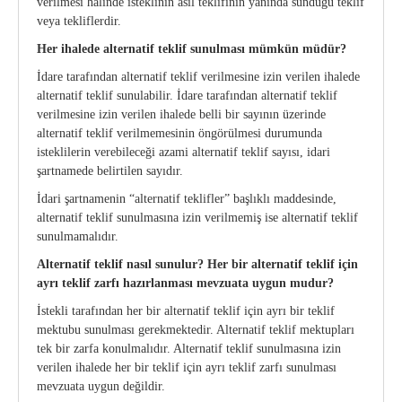
verilmesi hâlinde isteklinin asıl teklifinin yanında sunduğu teklif
veya tekliflerdir.
Her ihalede alternatif teklif sunulması mümkün müdür?
İdare tarafından alternatif teklif verilmesine izin verilen ihalede
alternatif teklif sunulabilir. İdare tarafından alternatif teklif
verilmesine izin verilen ihalede belli bir sayının üzerinde
alternatif teklif verilmemesinin öngörülmesi durumunda
isteklilerin verebileceği azami alternatif teklif sayısı, idari
şartnamede belirtilen sayıdır.
İdari şartnamenin “alternatif teklifler” başlıklı maddesinde,
alternatif teklif sunulmasına izin verilmemiş ise alternatif teklif
sunulmamalıdır.
Alternatif teklif nasıl sunulur? Her bir alternatif teklif için
ayrı teklif zarfı hazırlanması mevzuata uygun mudur?
İstekli tarafından her bir alternatif teklif için ayrı bir teklif
mektubu sunulması gerekmektedir. Alternatif teklif mektupları
tek bir zarfa konulmalıdır. Alternatif teklif sunulmasına izin
verilen ihalede her bir teklif için ayrı teklif zarfı sunulması
mevzuata uygun değildir.