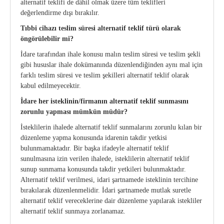
alternatif teklifi de dâhil olmak üzere tüm teklifleri
değerlendirme dışı bırakılır.
Tıbbi cihazı teslim süresi alternatif teklif türü olarak
öngörülebilir mi?
İdare tarafından ihale konusu malın teslim süresi ve teslim şekli
gibi hususlar ihale dokümanında düzenlendiğinden aynı mal için
farklı teslim süresi ve teslim şekilleri alternatif teklif olarak
kabul edilmeyecektir.
İdare her isteklinin/firmanın alternatif teklif sunmasını
zorunlu yapması mümkün müdür?
İsteklilerin ihalede alternatif teklif sunmalarını zorunlu kılan bir
düzenleme yapma konusunda idarenin takdir yetkisi
bulunmamaktadır. Bir başka ifadeyle alternatif teklif
sunulmasına izin verilen ihalede, isteklilerin alternatif teklif
sunup sunmama konusunda takdir yetkileri bulunmaktadır.
Alternatif teklif verilmesi, idari şartnamede isteklinin tercihine
bırakılarak düzenlenmelidir. İdari şartnamede mutlak suretle
alternatif teklif vereceklerine dair düzenleme yapılarak istekliler
alternatif teklif sunmaya zorlanamaz.