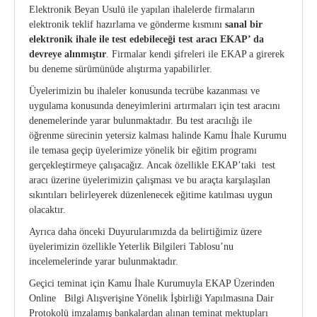
Elektronik Beyan Usulü ile yapılan ihalelerde firmaların
elektronik teklif hazırlama ve gönderme kısmını
sanal bir
elektronik ihale ile test edebileceği test aracı EKAP’ da
devreye alınmıştır
. Firmalar kendi şifreleri ile EKAP a girerek
bu deneme sürümünüde alıştırma yapabilirler.
Üyelerimizin bu ihaleler konusunda tecrübe kazanması ve
uygulama konusunda deneyimlerini artırmaları için test aracını
denemelerinde yarar bulunmaktadır. Bu test aracılığı ile
öğrenme sürecinin yetersiz kalması halinde Kamu İhale Kurumu
ile temasa geçip üyelerimize yönelik bir eğitim programı
gerçekleştirmeye çalışacağız. Ancak özellikle EKAP’taki test
aracı üzerine üyelerimizin çalışması ve bu araçta karşılaşılan
sıkıntıları belirleyerek düzenlenecek eğitime katılması uygun
olacaktır.
Ayrıca daha önceki Duyurularımızda da belirtiğimiz üzere
üyelerimizin özellikle Yeterlik Bilgileri Tablosu’nu
incelemelerinde yarar bulunmaktadır.
Geçici teminat için Kamu İhale Kurumuyla EKAP Üzerinden
Online Bilgi Alışverişine Yönelik İşbirliği Yapılmasına Dair
Protokolü imzalamış bankalardan alınan teminat mektupları