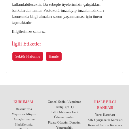
kullanılabilecektir. Bu sebeple üyelerimizin çalıştıkları
bankalardan anılan Protokolü imzalayıp imzalamadıkları
konusunda bilgi almaları sorun yaşanmaması için önem
taşımaktadır.
Bilgilerinize sunarız.
İlgili Etiketler
Sektör Plaformu
Hamle
KURUMSAL
İHALE BİLGİ
Güncel Sağlık Uygulama
Tebliği (SUT)
BANKASI
Hakkımızda
Tıbbi Malzeme Geri
Vizyon ve Misyon
Yargı Kararları
Ödeme Esasları
Amaçlarımız ve
KİK Uyuşmazlık Kararları
Piyasa Gözetim Denetim
Hedeflerimiz
Rekabet Kurulu Kararları
Yönetmeliği