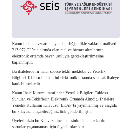
Kurumsal Kimlik Kılavuzu
CE Yönetmeliği
Bilgi Notları
Üretici Firmalar
Onaylanmış Kuruluşlar Hakkında Yönetmelik
4703 Sayılı Kanun
Kamu ihale mevzuatında yapılan değişiklikle yaklaşık maliyeti
Tıbbi Cihaz Direktifleri
213.072 TL’nin altında olan mal ve hizmet alımlarının
elektronik ortamda beyan usulüyle gerçekleştirilmesine
Yeni AB Tıbbi Cihaz Regülasyonunun Getireceği
başlanmıştır.
Yükümlülükler
Bu ihalelerde firmalar sadece teklif mektubu ve Yeterlik
Bilgileri Tablosu ile eklerini elektronik ortamda sunarak ihaleye
Sektörel Meslek Standartları
katılabilmektedir.
Kamu İhale Kurumu tarafından Yeterlik Bilgileri Tablosu
Tıbbi Cihazlarda Teknik Servis Mezvuatları
Sunulan ve Tekliflerin Elektronik Ortamda Alındığı İhalelere
Yönelik Kullanım Kılavuzu, EKAP’ta yayımlanmış ve aşağıda
bu kılavuza ulaşabileceğiniz link gönderilmiştir.
Üyelerimizin bu Kılavuzu incelemesinin ihalelere katılımda
sorunlar yaşanmaması için faydalı olacaktır.