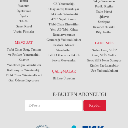
Temsil
Sıkça Sorulanlar
CE Yönetmeliği
Yönetim
Pratik Bilgiler
Onaylanmış Kuruluşlar
Üyelerimiz
İhale Süreci
Hakkında Yönetmelik
Üyelik
Şikayet
4703 Sayılı Kanun
Tüzük
Sözleşme
Tıbbi Cihaz Direktifleri
Genel Kurul
Rekabet Hukuku
Yeni AB Tıbbi Cihaz
Üretici Firmalar
Bilgi Notları
Regülasyonunun
Getireceği Yükümlülükler
MEVZUAT
GENÇ SEİS
Sektörel Meslek
Tıbbi Cihaz Satış, Tanıtım
Standartları
Neden Genç SEİS?
ve Reklam Yönetmeliği
Tıbbi Cihazlarda Teknik
Genç SEİS Nedir?
Kılavuz
Servis Mezvuatları
Genç SEİS Neler Sunuyor
Yönetmeliğin Getirdikleri
Kimler Faydalanabilir
Kalibrasyon Yönetmeliği
Üye Yükümlülükleri
ÇALIŞMALAR
Tıbbi Cihaz Yönetmelikleri
Birlikte Üretelim
Geri Ödeme Başvurusu
E-BÜLTEN ABONELİĞİ