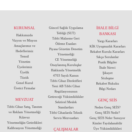
KURUMSAL
İHALE BİLGİ
Güncel Sağlık Uygulama
Tebliği (SUT)
BANKASI
Hakkımızda
Tıbbi Malzeme Geri
Vizyon ve Misyon
Yargı Kararları
Ödeme Esasları
Amaçlarımız ve
KİK Uyuşmazlık Kararları
Piyasa Gözetim Denetim
Hedeflerimiz
Rekabet Kurulu Kararları
Yönetmeliği
Temsil
Sıkça Sorulanlar
CE Yönetmeliği
Yönetim
Pratik Bilgiler
Onaylanmış Kuruluşlar
Üyelerimiz
İhale Süreci
Hakkında Yönetmelik
Üyelik
Şikayet
4703 Sayılı Kanun
Tüzük
Sözleşme
Tıbbi Cihaz Direktifleri
Genel Kurul
Rekabet Hukuku
Yeni AB Tıbbi Cihaz
Üretici Firmalar
Bilgi Notları
Regülasyonunun
Getireceği Yükümlülükler
MEVZUAT
GENÇ SEİS
Sektörel Meslek
Tıbbi Cihaz Satış, Tanıtım
Standartları
Neden Genç SEİS?
ve Reklam Yönetmeliği
Tıbbi Cihazlarda Teknik
Genç SEİS Nedir?
Kılavuz
Servis Mezvuatları
Genç SEİS Neler Sunuyor
Yönetmeliğin Getirdikleri
Kimler Faydalanabilir
Kalibrasyon Yönetmeliği
Üye Yükümlülükleri
ÇALIŞMALAR