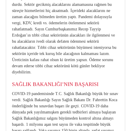
durdu. Sektör gecikmiş alacaklarını alamamasına rağmen bu
süreçte hizmetlerini hiç aksatmadı. İçerideki alacaklarını ne
zaman alacağını bilmeden üretim yaptı. Pandemi dolayısıyla
vergi, KDV, kredi vs. ödemelerin ötelenmesi sektörü
rahatlatmadı. Sayın Cumhurbaşkanımız Recep Tayyip
Erdoğan’ın tıbbi cihaz sektörünün alacakları ile ilgilenmesi ve
bu alacakların ivedi olarak defaten ödenmesi sektörü
rahatlatacaktır. Tıbbi cihaz sektörünün büyümesi isteniyorsa bu
sektörün içeride tek kuruş bile alacağının kalmaması lazım.
Üreticinin kafası rahat olsun ki üretim yapsın. Ödeme sorunu
devam ederse tıbbi cihaz sektörünü kötü günler bekliyor
diyebilirim.
SAĞLIK BAKANLIĞI’NIN BAŞARISI
COVID-19 pandemisinde T.C. Sağlık Bakanlığı büyük bir sınav
verdi. Sağlık Bakanlığı Sayın Sağlık Bakanı Dr. Fahrettin Koca
önderliğinde bu sınavdan başarı ile geçti. COVID-19 daha
dünyada pek yayılmamışken gerekli tedbirleri almaya başlayan
Sağlık Bakanlığımız salgını büyümeden kontrol altına almayı
başardı. 1 milyonu aşan test sayısı ile vaka tespitinde büyük
başarı sağlandı. Vaka sayımız 150 binin altında, vefat sayımız