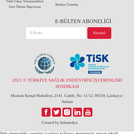
Tıbbi Cihaz Yönetmelikleri
Birlikte Üretelim
Geri Ödeme Başvurusu
E-BÜLTEN ABONELİĞİ
2021 © TÜRKİYE SAĞLIK ENDÜSTRİSİ İŞVERENLERİ
SENDİKASI
Mustafa Kemal Mahallesi, 2141. Cadde, No: 11/12, 06530, Çankaya /
Ankara
Created by
Infomedya
Web sitemizdeki çerezleri (cookie) kullanıcı deneyimini artıran teknik