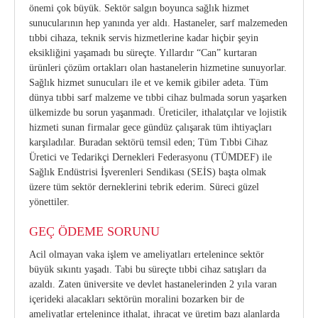
önemi çok büyük. Sektör salgın boyunca sağlık hizmet
sunucularının hep yanında yer aldı. Hastaneler, sarf malzemeden
tıbbi cihaza, teknik servis hizmetlerine kadar hiçbir şeyin
eksikliğini yaşamadı bu süreçte. Yıllardır “Can” kurtaran
ürünleri çözüm ortakları olan hastanelerin hizmetine sunuyorlar.
Sağlık hizmet sunucuları ile et ve kemik gibiler adeta. Tüm
dünya tıbbi sarf malzeme ve tıbbi cihaz bulmada sorun yaşarken
ülkemizde bu sorun yaşanmadı. Üreticiler, ithalatçılar ve lojistik
hizmeti sunan firmalar gece gündüz çalışarak tüm ihtiyaçları
karşıladılar. Buradan sektörü temsil eden; Tüm Tıbbi Cihaz
Üretici ve Tedarikçi Dernekleri Federasyonu (TÜMDEF) ile
Sağlık Endüstrisi İşverenleri Sendikası (SEİS) başta olmak
üzere tüm sektör derneklerini tebrik ederim. Süreci güzel
yönettiler.
GEÇ ÖDEME SORUNU
Acil olmayan vaka işlem ve ameliyatları ertelenince sektör
büyük sıkıntı yaşadı. Tabi bu süreçte tıbbi cihaz satışları da
azaldı. Zaten üniversite ve devlet hastanelerinden 2 yıla varan
içerideki alacakları sektörün moralini bozarken bir de
ameliyatlar ertelenince ithalat, ihracat ve üretim bazı alanlarda