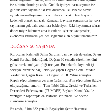
ise 4 binin altında şu anda. Günlük iyileşen hasta sayımız ise
günlük vaka sayısının iki katı durumda. Bu sebeple Mayıs
ayında normalleşmenin ilk adımları atılacak. Birçok işyeri
kademeli olarak açılacak. Ramazan Bayramı sonrasında ise vaka
sayılarının çok daha azalması bekleniyor. Eski hayatımıza tekrar
döner miyiz bilemem ama insanların işlerine kavuşmaları,
ekonomik istikrarın yeniden sağlanması en büyük temennimiz.
DOĞSAN 50 YAŞINDA
Kurucuları Rahmetli Salim Saruhan’dan bayrağı devralan, Sayın
Kamil Saruhan liderliğinde Doğsan 50 senedir sürekli kendini
geliştirerek ameliyat ipliği üretiyor. Bu anlamlı, kıymetli işi
sevgiyle birbirine bağlı ekibiyle yapan Doğsan Genel Müdür
Yardımcısı Çağan Karal ile Doğsan’ın 50. Yılını konuştuk.
Kapak röportajımızda yer alan Çağan Karal’ın röportajını ilgiyle
okuyacağınızı umarım. Tüm Tıbbi Cihaz Üretici ve Tedarikçi
Dernekleri Federasyonu (TÜMDEF) Başkanı Kemal Yaz ile
yaptığımız röportajda da sektörün sorunlarını ve ödeme
sıkıntısını konuştuk.
Bu arada; 2 bin 682 yataklı Başakşehir Şehir Hastanesi