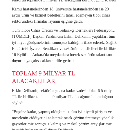
sektörün toplamda 9 milyar TL alacağının bulunduğunu söyledi.
Kurumsal Kimlik Kılavuzu
CE Yönetmeliği
Bilgi Notları
Kamu hastanelerinden 18, üniversite hastanelerinden ise 20
aydır ürün ve hizmet bedellerini tahsil edemeyen tıbbi cihaz
sektöründeki firmalar isyanın eşiğine geldi.
Üretici Firmalar
Onaylanmış Kuruluşlar Hakkında Yönetmelik
Tüm Tıbbi Cihaz Üretici ve Tedarikçi Dernekleri Federasyonu
4703 Sayılı Kanun
(TÜMDEF) Başkan Yardımcısı Erkin Delikanlı, yaptıkları tüm
iyi niyet görüşmelerinin sonuçsuz kaldığını ifade ederek, Sağlık
Tıbbi Cihaz Direktifleri
Endüstrisi İşveren Sendikası ve sektörün temsilcileri ile birlikte
16 Eylül’de Ankara'da meydanlara inerek sektörün sıkıntısını
Yeni AB Tıbbi Cihaz Regülasyonunun Getireceği
duyurmaya çalışacaklarını dile getirdi.
Yükümlülükler
TOPLAM 9 MİLYAR TL
ALACAKLILAR
Sektörel Meslek Standartları
Erkin Delikanlı, sektörün şu ana kadar vadesi dolan 6.5 milyar
Tıbbi Cihazlarda Teknik Servis Mezvuatları
TL ile birlikte toplamda 9 milyar TL alacağının bulunduğunu
söyledi.
“Bugüne kadar, yapmış olduğumuz tüm iyi niyetli girişim ve
meselenin ciddiyetini anlatarak ortak çözüm üretmeye yönelik
gayretlerimiz sonuçsuz kalmış ve makul çözüm arayışlarımız