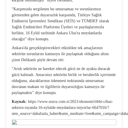
karşılık bulmamıştır” diyen Delikanlı,
“Karşımızda sergilenen bu umursamaz ve sorunlarımızı
görmezden gelen duyarsızlık karşısında, Türkiye Sağlık
Endüstrisi İşverenleri Sendikası (SEİS) ve TÜMDEF olarak
Sağlık Endüstrileri Platformu Üyeleri ve paydaşlarımızla
birlikte, 16 Eylül tarihinde Ankara Ulus'ta meydanlarda
olacağız” diye konuştu.
Ankara'da gerçekleştirecekleri etkinlikte tek amaçlarının
sektörün sorunlarını kamuoyu ile paylaşmak olduğunu altını
çizen Delikanlı şöyle devam etti:
“Artık sektörün ne hareket edecek gücü ne de ayakta duracak
gücü kalmadı. Amacımız sektörün birlik ve beraberlik içerisinde
olduğunu, alacaklarının ödenmesi noktasında umursamaz
davranan makam ve ilgililerin duyarsızlığını kamuoyu ile
paylaşmaktır” diye konuştu.
Kaynak:
https://www.sozcu.com.tr/2021/ekonomi/tibbi-cihaz-
sektoru-isyanda-16-eylulde-meydanlara-iniyorlar-6647016/?
utm_source=dahafazla_haber&utm_medium=free&utm_campaign=dahaf