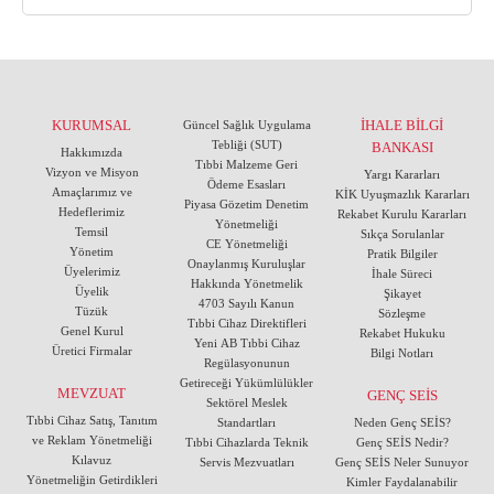
KURUMSAL
İHALE BİLGİ
Güncel Sağlık Uygulama
Tebliği (SUT)
BANKASI
Hakkımızda
Tıbbi Malzeme Geri
Vizyon ve Misyon
Yargı Kararları
Ödeme Esasları
Amaçlarımız ve
KİK Uyuşmazlık Kararları
Piyasa Gözetim Denetim
Hedeflerimiz
Rekabet Kurulu Kararları
Yönetmeliği
Temsil
Sıkça Sorulanlar
CE Yönetmeliği
Yönetim
Pratik Bilgiler
Onaylanmış Kuruluşlar
Üyelerimiz
İhale Süreci
Hakkında Yönetmelik
Üyelik
Şikayet
4703 Sayılı Kanun
Tüzük
Sözleşme
Tıbbi Cihaz Direktifleri
Genel Kurul
Rekabet Hukuku
Yeni AB Tıbbi Cihaz
Üretici Firmalar
Bilgi Notları
Regülasyonunun
Getireceği Yükümlülükler
MEVZUAT
GENÇ SEİS
Sektörel Meslek
Tıbbi Cihaz Satış, Tanıtım
Standartları
Neden Genç SEİS?
ve Reklam Yönetmeliği
Tıbbi Cihazlarda Teknik
Genç SEİS Nedir?
Kılavuz
Servis Mezvuatları
Genç SEİS Neler Sunuyor
Yönetmeliğin Getirdikleri
Kimler Faydalanabilir