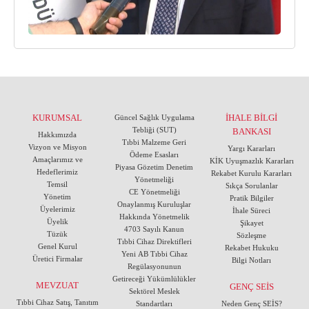
KURUMSAL
İHALE BİLGİ
Güncel Sağlık Uygulama
Tebliği (SUT)
BANKASI
Hakkımızda
Tıbbi Malzeme Geri
Vizyon ve Misyon
Yargı Kararları
Ödeme Esasları
Amaçlarımız ve
KİK Uyuşmazlık Kararları
Piyasa Gözetim Denetim
Hedeflerimiz
Rekabet Kurulu Kararları
Yönetmeliği
Temsil
Sıkça Sorulanlar
CE Yönetmeliği
Yönetim
Pratik Bilgiler
Onaylanmış Kuruluşlar
Üyelerimiz
İhale Süreci
Hakkında Yönetmelik
Üyelik
Şikayet
4703 Sayılı Kanun
Tüzük
Sözleşme
Tıbbi Cihaz Direktifleri
Genel Kurul
Rekabet Hukuku
Yeni AB Tıbbi Cihaz
Üretici Firmalar
Bilgi Notları
Regülasyonunun
Getireceği Yükümlülükler
MEVZUAT
GENÇ SEİS
Sektörel Meslek
Tıbbi Cihaz Satış, Tanıtım
Standartları
Neden Genç SEİS?