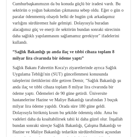
Cumhurbaşkanımızın da bu konuda güçlü bir iradesi vardı. Bu
sektörün o yoğun bakımdan çıkmasına sebep oldu. Eğer o gün o
paralar ödenmemiş olsaydı belki de bugün çok arkadaşımız
varlığını sürdüremez hale gelmişti. Dolayısıyla buradan
alacağımız güç ve enerji ile sektörün bundan sonraki sürecinin
daha sağlıklı yapılanmasını sağlamamız gerekiyor” ifadelerini
kullandı.
“Sağlık Bakanlığı şu anda ilaç ve tıbbi cihaza toplam 8
milyar lira civarında bir ödeme yaptı”
Sağlık Bakanı Fahrettin Koca'yı ziyaretlerinde ayrıca Sağlık
Uygulama Tebliği'nin (SUT) güncellenmesi konusunda
taleplerini ilettiklerini dile getiren Demir, “Sağlık Bakanlığı şu
anda ilaç ve tıbbi cihaza toplam 8 milyar lira civarında bir
ödeme yaptı. Ödemeleri de 90 güne getirdi. Üniversite
hastanelerine Hazine ve Maliye Bakanlığı tarafından 3 buçuk
milyar lira ödeme yapıldı. Orada süre 180 güne geldi.
Dolayısıyla birikmiş kısım bu şekilde ödenmiş oldu. Ama bu
vadeleri daha da kısaltabilirsek tabii ki daha güzel olur. İnşallah
bundan sonraki süreçte Sağlık Bakanlığı, Çalışma Bakanlığı ve
Hazine ve Maliye Bakanlığı tedarikin sürdürebilmesi açısından