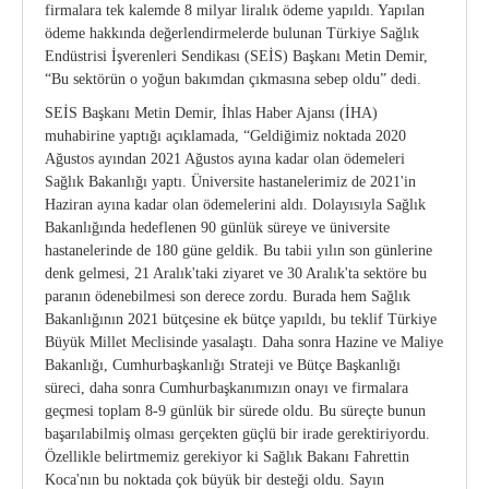
firmalara tek kalemde 8 milyar liralık ödeme yapıldı. Yapılan
Kurumsal Kimlik Kılavuzu
CE Yönetmeliği
Bilgi Notları
ödeme hakkında değerlendirmelerde bulunan Türkiye Sağlık
Endüstrisi İşverenleri Sendikası (SEİS) Başkanı Metin Demir,
“Bu sektörün o yoğun bakımdan çıkmasına sebep oldu” dedi.
Üretici Firmalar
Onaylanmış Kuruluşlar Hakkında Yönetmelik
SEİS Başkanı Metin Demir, İhlas Haber Ajansı (İHA)
4703 Sayılı Kanun
muhabirine yaptığı açıklamada, “Geldiğimiz noktada 2020
Ağustos ayından 2021 Ağustos ayına kadar olan ödemeleri
Tıbbi Cihaz Direktifleri
Sağlık Bakanlığı yaptı. Üniversite hastanelerimiz de 2021'in
Haziran ayına kadar olan ödemelerini aldı. Dolayısıyla Sağlık
Bakanlığında hedeflenen 90 günlük süreye ve üniversite
Yeni AB Tıbbi Cihaz Regülasyonunun Getireceği
hastanelerinde de 180 güne geldik. Bu tabii yılın son günlerine
Yükümlülükler
denk gelmesi, 21 Aralık'taki ziyaret ve 30 Aralık'ta sektöre bu
paranın ödenebilmesi son derece zordu. Burada hem Sağlık
Sektörel Meslek Standartları
Bakanlığının 2021 bütçesine ek bütçe yapıldı, bu teklif Türkiye
Büyük Millet Meclisinde yasalaştı. Daha sonra Hazine ve Maliye
Tıbbi Cihazlarda Teknik Servis Mezvuatları
Bakanlığı, Cumhurbaşkanlığı Strateji ve Bütçe Başkanlığı
süreci, daha sonra Cumhurbaşkanımızın onayı ve firmalara
geçmesi toplam 8-9 günlük bir sürede oldu. Bu süreçte bunun
başarılabilmiş olması gerçekten güçlü bir irade gerektiriyordu.
Özellikle belirtmemiz gerekiyor ki Sağlık Bakanı Fahrettin
Koca'nın bu noktada çok büyük bir desteği oldu. Sayın