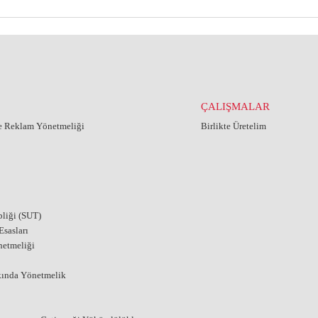
ÇALIŞMALAR
ve Reklam Yönetmeliği
Birlikte Üretelim
liği (SUT)
sasları
netmeliği
kında Yönetmelik