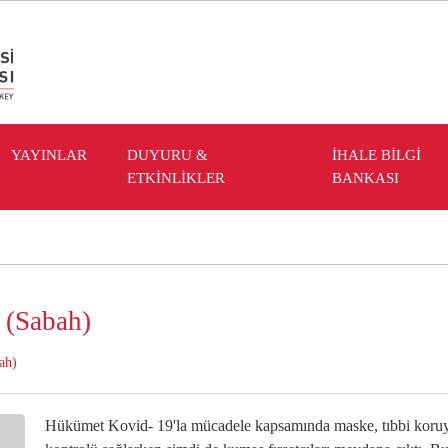
YAYINLAR
DUYURU &
İHALE BİLGİ
ETKİNLİKLER
BANKASI
 (Sabah)
ah)
Hükümet Kovid- 19'la mücadele kapsamında maske, tıbbi koruyuc