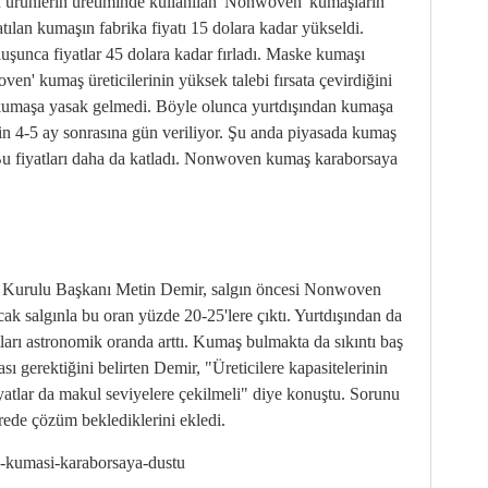
Bu ürünlerin üretiminde kullanılan 'Nonwoven' kumaşların
satılan kumaşın fabrika fiyatı 15 dolara kadar yükseldi.
uşunca fiyatlar 45 dolara kadar fırladı. Maske kumaşı
en' kumaş üreticilerinin yüksek talebi fırsata çevirdiğini
k kumaşa yasak gelmedi. Böyle olunca yurtdışından kumaşa
in 4-5 ay sonrasına gün veriliyor. Şu anda piyasada kumaş
 Bu fiyatları daha da katladı. Nonwoven kumaş karaborsaya
im Kurulu Başkanı Metin Demir, salgın öncesi Nonwoven
cak salgınla bu oran yüzde 20-25'lere çıktı. Yurtdışından da
atları astronomik oranda arttı. Kumaş bulmakta da sıkıntı baş
ı gerektiğini belirten Demir, "Üreticilere kapasitelerinin
iyatlar da makul seviyelere çekilmeli" diye konuştu. Sorunu
ürede çözüm beklediklerini ekledi.
-kumasi-karaborsaya-dustu