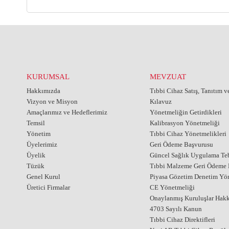
KURUMSAL
MEVZUAT
Hakkımızda
Tıbbi Cihaz Satış, Tanıtım 
Vizyon ve Misyon
Kılavuz
Amaçlarımız ve Hedeflerimiz
Yönetmeliğin Getirdikleri
Temsil
Kalibrasyon Yönetmeliği
Yönetim
Tıbbi Cihaz Yönetmelikleri
Üyelerimiz
Geri Ödeme Başvurusu
Üyelik
Güncel Sağlık Uygulama Teb
Tüzük
Tıbbi Malzeme Geri Ödeme E
Genel Kurul
Piyasa Gözetim Denetim Yö
Üretici Firmalar
CE Yönetmeliği
Onaylanmış Kuruluşlar Hak
4703 Sayılı Kanun
Tıbbi Cihaz Direktifleri