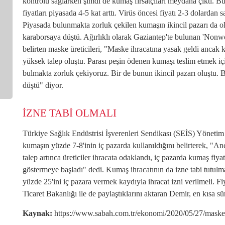
kontrolü sağlarken şimdi de kumaş fırsatçıları meydana çıktı. 
fiyatları piyasada 4-5 kat arttı. Virüs öncesi fiyatı 2-3 dolardan 
Piyasada bulunmakta zorluk çekilen kumaşın ikincil pazarı da ol
karaborsaya düştü. Ağırlıklı olarak Gaziantep'te bulunan 'Nonwov
belirten maske üreticileri, "Maske ihracatına yasak geldi anca
yüksek talep oluştu. Parası peşin ödenen kumaşı teslim etmek iç
bulmakta zorluk çekiyoruz. Bir de bunun ikincil pazarı oluştu.
düştü" diyor.
İZNE TABİ OLMALI
Türkiye Sağlık Endüstrisi İşverenleri Sendikası (SEİS) Yönet
kumaşın yüzde 7-8'inin iç pazarda kullanıldığını belirterek, "An
talep artınca üreticiler ihracata odaklandı, iç pazarda kumaş fiy
göstermeye başladı" dedi. Kumaş ihracatının da izne tabi tutulmas
yüzde 25'ini iç pazara vermek kaydıyla ihracat izni verilmeli. F
Ticaret Bakanlığı ile de paylaştıklarını aktaran Demir, en kısa s
Kaynak:
https://www.sabah.com.tr/ekonomi/2020/05/27/maske