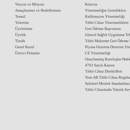
Vizyon ve Misyon
Kılavuz
Amaçlarımız ve Hedeflerimiz
Yönetmeliğin Getirdikleri
Temsil
Kalibrasyon Yönetmeliği
Yönetim
Tıbbi Cihaz Yönetmelikleri
Üyelerimiz
Geri Ödeme Başvurusu
Üyelik
Güncel Sağlık Uygulama Teb
Tüzük
Tıbbi Malzeme Geri Ödeme E
Genel Kurul
Piyasa Gözetim Denetim Yö
Üretici Firmalar
CE Yönetmeliği
Onaylanmış Kuruluşlar Hak
4703 Sayılı Kanun
Tıbbi Cihaz Direktifleri
Yeni AB Tıbbi Cihaz Regül
Sektörel Meslek Standartları
Tıbbi Cihazlarda Teknik Ser