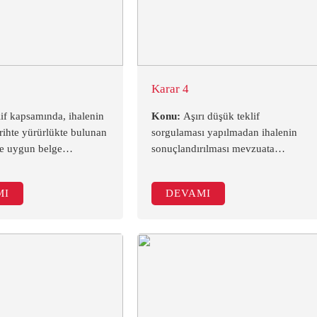
Karar 4
if kapsamında, ihalenin
Konu:
Aşırı düşük teklif
arihte yürürlükte bulunan
sorgulaması yapılmadan ihalenin
e uygun belge
sonuçlandırılması mevzuata
da mevzuata aykırılık
aykırıdır. (Mahkeme Kararı-İDARE
ktadır. (Mahkeme
MAHKEMESİ)
MI
DEVAMI
NIŞTAY)