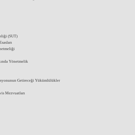
liği (SUT)
sasları
netmeliği
kında Yönetmelik
asyonunun Getireceği Yükümlülükler
vis Mezvuatları