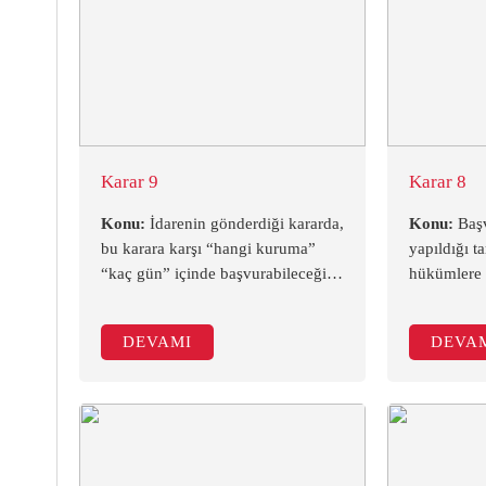
Karar 9
Karar 8
Konu:
İdarenin gönderdiği kararda,
Konu:
Başv
bu karara karşı “hangi kuruma”
yapıldığı t
“kaç gün” içinde başvurabileceğine
hükümlere g
ilişkin bilgi olmamasının sonucu
midir? (Ma
nedir? (Mahkeme Kararı -Danıştay
DANIŞTA
DEVAMI
DEVA