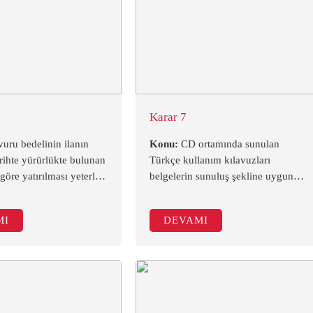
Karar 7
uru bedelinin ilanın
Konu:
CD ortamında sunulan
arihte yürürlükte bulunan
Türkçe kullanım kılavuzları
öre yatırılması yeterli
belgelerin sunuluş şekline uygun
hkeme kararı -
mudur? (Mahkeme Kararı-
Y)
DANIŞTAY)
MI
DEVAMI