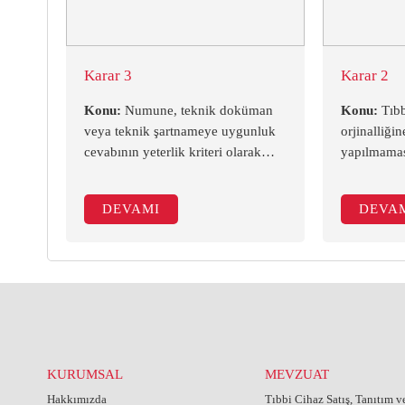
Karar 3
Karar 2
Konu:
Numune, teknik doküman
Konu:
Tıbb
veya teknik şartnameye uygunluk
orjinalliğin
cevabının yeterlik kriteri olarak
yapılmamas
belirlenmediği ihalelerde teknik
bulunmama
uygunluk değerlendirmesi
Kararı-DA
DEVAMI
DEVA
tekliflerin değerlendirilmesi
aşamasında değil, muayene kabul
aşamasında yapılabilir. (Mahkeme
Kararı-DANIŞTAY)
KURUMSAL
MEVZUAT
Hakkımızda
Tıbbi Cihaz Satış, Tanıtım 