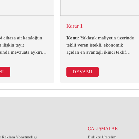
Karar 1
i cihaza ait kataloğun
Konu:
Yaklaşık maliyetin üzerinde
e ilişkin teyit
teklif veren istekli, ekonomik
ında mevzuata aykırılık
açıdan en avantajlı ikinci teklif
ktadır. (Mahkeme
olarak belirlenmemiş olsa da
NIŞTAY)
başvuru ehliyeti vardır. (Mahkeme
MI
DEVAMI
Kararı-İDARE MAHKEMESİ)
ÇALIŞMALAR
ve Reklam Yönetmeliği
Birlikte Üretelim