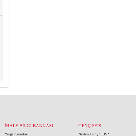
İHALE BİLGİ BANKASI
GENÇ SEİS
Yargı Kararları
Neden Genç SEİS?