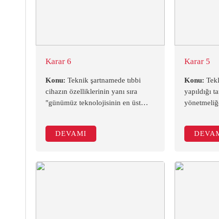
Karar 6
Karar 5
Konu:
Teknik şartnamede tıbbi
Konu:
Tekl
cihazın özelliklerinin yanı sıra
yapıldığı t
"günümüz teknolojisinin en üst
yönetmeliğ
düzeyinde " ve "en son model
sunulmasın
ekipman" ifadelerinin bulunması
bulunmama
DEVAMI
DEVA
ihalenin iptaline yol açar mı?
Kararı-DA
(Mahkeme Kararı-DANIŞTAY)