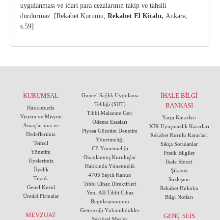
uygulanması ve idari para cezalarının takip ve tahsili
durdurmaz. [Rekabet Kurumu,
Rekabet El Kitabı,
Ankara,
s.59]
KURUMSAL
İHALE BİLGİ
Güncel Sağlık Uygulama
Tebliği (SUT)
BANKASI
Hakkımızda
Tıbbi Malzeme Geri
Vizyon ve Misyon
Yargı Kararları
Ödeme Esasları
Amaçlarımız ve
KİK Uyuşmazlık Kararları
Piyasa Gözetim Denetim
Hedeflerimiz
Rekabet Kurulu Kararları
Yönetmeliği
Temsil
Sıkça Sorulanlar
CE Yönetmeliği
Yönetim
Pratik Bilgiler
Onaylanmış Kuruluşlar
Üyelerimiz
İhale Süreci
Hakkında Yönetmelik
Üyelik
Şikayet
4703 Sayılı Kanun
Tüzük
Sözleşme
Tıbbi Cihaz Direktifleri
Genel Kurul
Rekabet Hukuku
Yeni AB Tıbbi Cihaz
Üretici Firmalar
Bilgi Notları
Regülasyonunun
Getireceği Yükümlülükler
MEVZUAT
GENÇ SEİS
Sektörel Meslek