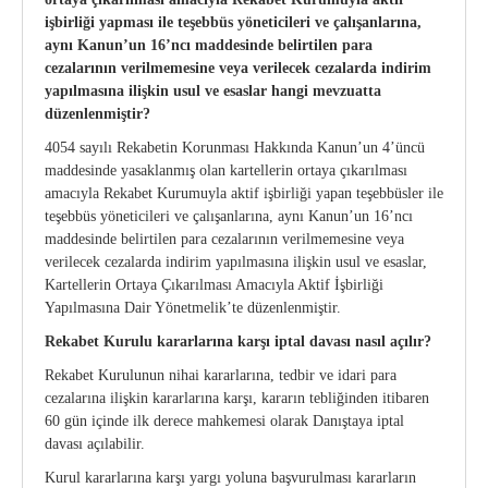
işbirliği yapması ile teşebbüs yöneticileri ve çalışanlarına,
Kurumsal Kimlik Kılavuzu
CE Yönetmeliği
aynı Kanun’un 16’ncı maddesinde belirtilen para
cezalarının verilmemesine veya verilecek cezalarda indirim
Üretici Firmalar
Onaylanmış Kuruluşlar Hakkında Yönetmelik
yapılmasına ilişkin usul ve esaslar hangi mevzuatta
düzenlenmiştir?
4703 Sayılı Kanun
4054 sayılı Rekabetin Korunması Hakkında Kanun’un 4’üncü
maddesinde yasaklanmış olan kartellerin ortaya çıkarılması
Tıbbi Cihaz Direktifleri
amacıyla Rekabet Kurumuyla aktif işbirliği yapan teşebbüsler ile
teşebbüs yöneticileri ve çalışanlarına, aynı Kanun’un 16’ncı
Yeni AB Tıbbi Cihaz Regülasyonunun Getireceği
maddesinde belirtilen para cezalarının verilmemesine veya
Yükümlülükler
verilecek cezalarda indirim yapılmasına ilişkin usul ve esaslar,
Kartellerin Ortaya Çıkarılması Amacıyla Aktif İşbirliği
Sektörel Meslek Standartları
Yapılmasına Dair Yönetmelik’te düzenlenmiştir.
Rekabet Kurulu kararlarına karşı iptal davası nasıl açılır?
Tıbbi Cihazlarda Teknik Servis Mezvuatları
Rekabet Kurulunun nihai kararlarına, tedbir ve idari para
cezalarına ilişkin kararlarına karşı, kararın tebliğinden itibaren
60 gün içinde ilk derece mahkemesi olarak Danıştaya iptal
davası açılabilir.
Kurul kararlarına karşı yargı yoluna başvurulması kararların