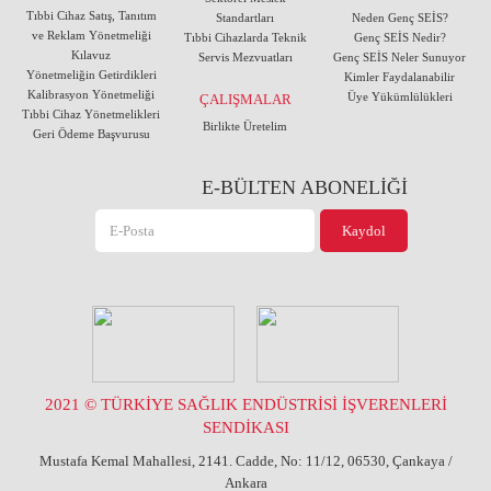
Tıbbi Cihaz Satış, Tanıtım
Standartları
Neden Genç SEİS?
ve Reklam Yönetmeliği
Tıbbi Cihazlarda Teknik
Genç SEİS Nedir?
Kılavuz
Servis Mezvuatları
Genç SEİS Neler Sunuyor
Yönetmeliğin Getirdikleri
Kimler Faydalanabilir
Kalibrasyon Yönetmeliği
Üye Yükümlülükleri
ÇALIŞMALAR
Tıbbi Cihaz Yönetmelikleri
Birlikte Üretelim
Geri Ödeme Başvurusu
E-BÜLTEN ABONELİĞİ
2021 © TÜRKİYE SAĞLIK ENDÜSTRİSİ İŞVERENLERİ
SENDİKASI
Mustafa Kemal Mahallesi, 2141. Cadde, No: 11/12, 06530, Çankaya /
Ankara