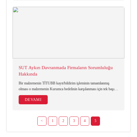
SUT Aykırı Davranmada Firmaların Sorumluluğu
Hakkında
Bir malzemenin TİTUBB kayıt/bildirim işleminin tamamlanmış
olması o malzemenin Kurumca bedelinin karşılanması için tek başına
yeterli olmadığı, Sağlık Uygulama Tebliği kapsamında belirlenen geri
DEVAMI
ödeme kurallarının SGK tarafından ürünlerin finanse edilme kriteri
olduğu,
<
1
2
3
4
5