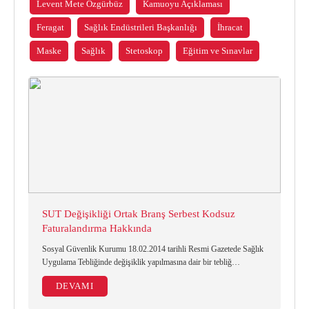
Levent Mete Özgürbüz
Kamuoyu Açıklaması
Kurumsal Kimlik Kılavuzu
CE Yönetmeliği
Bilgi Notları
Feragat
Sağlık Endüstrileri Başkanlığı
İhracat
Maske
Sağlık
Stetoskop
Eğitim ve Sınavlar
Üretici Firmalar
Onaylanmış Kuruluşlar Hakkında Yönetmelik
4703 Sayılı Kanun
Tıbbi Cihaz Direktifleri
Yeni AB Tıbbi Cihaz Regülasyonunun Getireceği
Yükümlülükler
Sektörel Meslek Standartları
SUT Değişikliği Ortak Branş Serbest Kodsuz
Tıbbi Cihazlarda Teknik Servis Mezvuatları
Faturalandırma Hakkında
Sosyal Güvenlik Kurumu 18.02.2014 tarihli Resmi Gazetede Sağlık
Uygulama Tebliğinde değişiklik yapılmasına dair bir tebliğ
yayımlamıştır.
DEVAMI