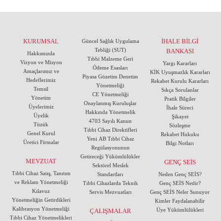
KURUMSAL
İHALE BİLGİ
Güncel Sağlık Uygulama
Tebliği (SUT)
BANKASI
Hakkımızda
Tıbbi Malzeme Geri
Vizyon ve Misyon
Yargı Kararları
Ödeme Esasları
Amaçlarımız ve
KİK Uyuşmazlık Kararları
Piyasa Gözetim Denetim
Hedeflerimiz
Rekabet Kurulu Kararları
Yönetmeliği
Temsil
Sıkça Sorulanlar
CE Yönetmeliği
Yönetim
Pratik Bilgiler
Onaylanmış Kuruluşlar
Üyelerimiz
İhale Süreci
Hakkında Yönetmelik
Üyelik
Şikayet
4703 Sayılı Kanun
Tüzük
Sözleşme
Tıbbi Cihaz Direktifleri
Genel Kurul
Rekabet Hukuku
Yeni AB Tıbbi Cihaz
Üretici Firmalar
Bilgi Notları
Regülasyonunun
Getireceği Yükümlülükler
MEVZUAT
GENÇ SEİS
Sektörel Meslek
Tıbbi Cihaz Satış, Tanıtım
Standartları
Neden Genç SEİS?
ve Reklam Yönetmeliği
Tıbbi Cihazlarda Teknik
Genç SEİS Nedir?
Kılavuz
Servis Mezvuatları
Genç SEİS Neler Sunuyor
Yönetmeliğin Getirdikleri
Kimler Faydalanabilir
Kalibrasyon Yönetmeliği
Üye Yükümlülükleri
ÇALIŞMALAR
Tıbbi Cihaz Yönetmelikleri