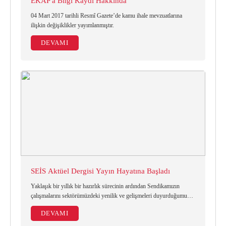
EKAP'a Bilgi Kaydı Hakkında
04 Mart 2017 tarihli Resmî Gazete’de kamu ihale mevzuatlarına
ilişkin değişiklikler yayımlanmıştır.
DEVAMI
SEİS Aktüel Dergisi Yayın Hayatına Başladı
Yaklaşık bir yıllık bir hazırlık sürecinin ardından Sendikamızın
çalışmalarını sektörümüzdeki yenilik ve gelişmeleri duyurduğumuz
SEİS Aktüel dergisi yayın hayatına başladı.
DEVAMI