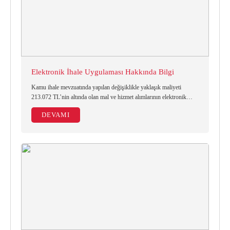
Elektronik İhale Uygulaması Hakkında Bilgi
Kamu ihale mevzuatında yapılan değişiklikle yaklaşık maliyeti
213.072 TL’nin altında olan mal ve hizmet alımlarının elektronik
ortamda beyan usulüyle gerçekleştirilmesine başlanmıştır.
DEVAMI