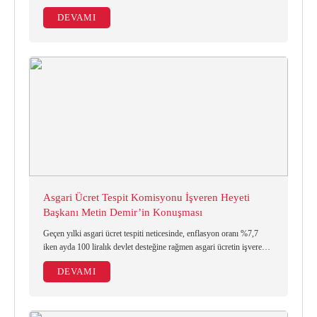
DEVAMI
Asgari Ücret Tespit Komisyonu İşveren Heyeti
Başkanı Metin Demir’in Konuşması
Geçen yılki asgari ücret tespiti neticesinde, enflasyon oranı %7,7
iken ayda 100 liralık devlet desteğine rağmen asgari ücretin işverene
maliyeti 2016 yılında 2015’e göre %26,2 oranında yükselmiştir.
DEVAMI