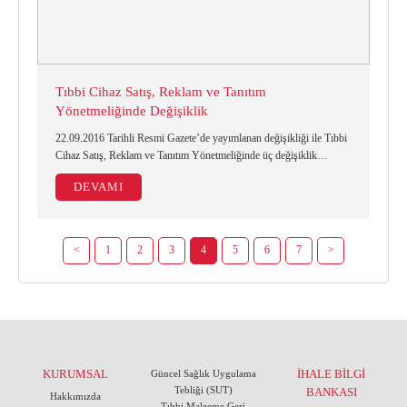
Tıbbi Cihaz Satış, Reklam ve Tanıtım
Yönetmeliğinde Değişiklik
22.09.2016 Tarihli Resmi Gazete’de yayımlanan değişikliği ile Tıbbi
Cihaz Satış, Reklam ve Tanıtım Yönetmeliğinde üç değişiklik
yapılmış bulunmaktadır. Söz konusu değişiklik metni ekte
DEVAMI
gönderilmiştir.
<
1
2
3
4
5
6
7
>
KURUMSAL
İHALE BİLGİ
Güncel Sağlık Uygulama
Tebliği (SUT)
BANKASI
Hakkımızda
Tıbbi Malzeme Geri