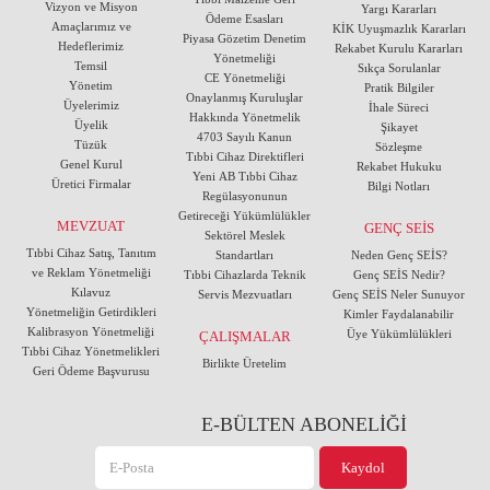
Vizyon ve Misyon
Yargı Kararları
Ödeme Esasları
Amaçlarımız ve
KİK Uyuşmazlık Kararları
Piyasa Gözetim Denetim
Hedeflerimiz
Rekabet Kurulu Kararları
Yönetmeliği
Temsil
Sıkça Sorulanlar
CE Yönetmeliği
Yönetim
Pratik Bilgiler
Onaylanmış Kuruluşlar
Üyelerimiz
İhale Süreci
Hakkında Yönetmelik
Üyelik
Şikayet
4703 Sayılı Kanun
Tüzük
Sözleşme
Tıbbi Cihaz Direktifleri
Genel Kurul
Rekabet Hukuku
Yeni AB Tıbbi Cihaz
Üretici Firmalar
Bilgi Notları
Regülasyonunun
Getireceği Yükümlülükler
MEVZUAT
GENÇ SEİS
Sektörel Meslek
Tıbbi Cihaz Satış, Tanıtım
Standartları
Neden Genç SEİS?
ve Reklam Yönetmeliği
Tıbbi Cihazlarda Teknik
Genç SEİS Nedir?
Kılavuz
Servis Mezvuatları
Genç SEİS Neler Sunuyor
Yönetmeliğin Getirdikleri
Kimler Faydalanabilir
Kalibrasyon Yönetmeliği
Üye Yükümlülükleri
ÇALIŞMALAR
Tıbbi Cihaz Yönetmelikleri
Birlikte Üretelim
Geri Ödeme Başvurusu
E-BÜLTEN ABONELİĞİ