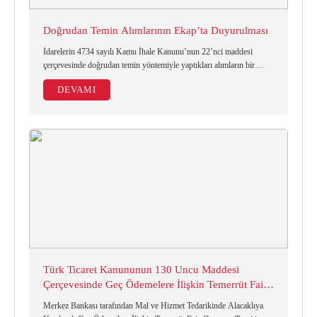
Doğrudan Temin Alımlarının Ekap’ta Duyurulması
İdarelerin 4734 sayılı Kamu İhale Kanunu’nun 22’nci maddesi
çerçevesinde doğrudan temin yöntemiyle yaptıkları alımların bir
kısmı EKAP’ta yayımlanmaya/ilan edilmeye başlanmıştır.
DEVAMI
Türk Ticaret Kanununun 130 Uncu Maddesi
Çerçevesinde Geç Ödemelere İlişkin Temerrüt Faiz
Oranının Tespiti Hakkında Tebliğ
Merkez Bankası tarafından Mal ve Hizmet Tedarikinde Alacaklıya