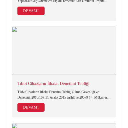
Yapılacak Geç Ödemelere İlişkin Temerrüt Faiz Oranının Tespiti
Hakkında Tebliğ yayımlanmıştır.
DEVAMI
Tıbbi Cihazların İthalat Denetimi Tebliği
Tıbbi Cihazların İthalat Denetimi Tebliği (Ürün Güvenliği ve
Denetimi: 2016/16), 31 Aralık 2015 tarihli ve 29579 ( 4. Mükerrer)
sayılı Resmî Gazete’de yayımlanmıştır.
DEVAMI