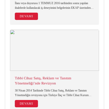
İlanı veya duyurusu 1 TEMMUZ 2016 tarihinden sonra yapılan
ihalelerde kullanılacak iş deneyimini belgelerinin EKAP üzerinden
kayıt edilerek düzenlenmiş olması şartı getirilmiştir.
DEVAMI
Tıbbi Cihaz Satış, Reklam ve Tanıtım
Yönetmeliği’nde Revizyon
30 Nisan 2014 Tarihinde Tıbbi Cihaz Satış, Reklam ve Tanıtım
Yönetmeliğin revizyonu için Türkiye İlaç ve Tıbbi Cihaz Kurum
Başkanı Sayın Prof. Dr. Özkan Ünal Başkanlığında gerçekleştirildi.
DEVAMI