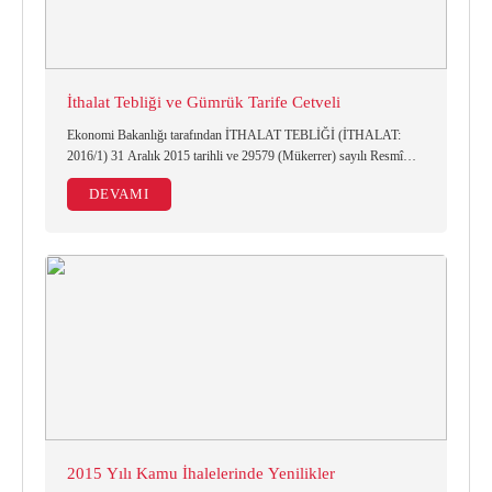
İthalat Tebliği ve Gümrük Tarife Cetveli
Ekonomi Bakanlığı tarafından İTHALAT TEBLİĞİ (İTHALAT:
2016/1) 31 Aralık 2015 tarihli ve 29579 (Mükerrer) sayılı Resmî
Gazete’de yayımlanmıştır.
DEVAMI
2015 Yılı Kamu İhalelerinde Yenilikler