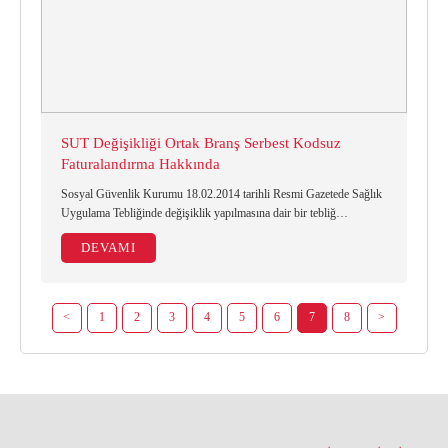
SUT Değişikliği Ortak Branş Serbest Kodsuz
Faturalandırma Hakkında
Sosyal Güvenlik Kurumu 18.02.2014 tarihli Resmi Gazetede Sağlık
Uygulama Tebliğinde değişiklik yapılmasına dair bir tebliğ
yayımlamıştır.
DEVAMI
<
1
2
3
4
5
6
7
8
>