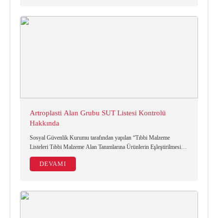
Artroplasti Alan Grubu SUT Listesi Kontrolü
Hakkında
Sosyal Güvenlik Kurumu tarafından yapılan “Tıbbi Malzeme
Listeleri Tıbbi Malzeme Alan Tanımlarına Ürünlerin Eşleştirilmesi
Duyurusu kapsamında” Ortopedi ve Travmatoloji Branşı Artroplasti
DEVAMI
alan grubu (Ek 3F- 1)” SUT kodlarına firmalardan ürünlerini
eşleştirmesi istenilmişti.