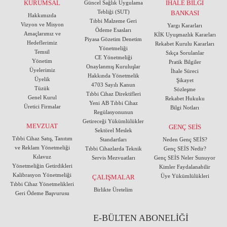
KURUMSAL
İHALE BİLGİ
Güncel Sağlık Uygulama
Tebliği (SUT)
BANKASI
Hakkımızda
Tıbbi Malzeme Geri
Vizyon ve Misyon
Yargı Kararları
Ödeme Esasları
Amaçlarımız ve
KİK Uyuşmazlık Kararları
Piyasa Gözetim Denetim
Hedeflerimiz
Rekabet Kurulu Kararları
Yönetmeliği
Temsil
Sıkça Sorulanlar
CE Yönetmeliği
Yönetim
Pratik Bilgiler
Onaylanmış Kuruluşlar
Üyelerimiz
İhale Süreci
Hakkında Yönetmelik
Üyelik
Şikayet
4703 Sayılı Kanun
Tüzük
Sözleşme
Tıbbi Cihaz Direktifleri
Genel Kurul
Rekabet Hukuku
Yeni AB Tıbbi Cihaz
Üretici Firmalar
Bilgi Notları
Regülasyonunun
Getireceği Yükümlülükler
MEVZUAT
GENÇ SEİS
Sektörel Meslek
Tıbbi Cihaz Satış, Tanıtım
Standartları
Neden Genç SEİS?
ve Reklam Yönetmeliği
Tıbbi Cihazlarda Teknik
Genç SEİS Nedir?
Kılavuz
Servis Mezvuatları
Genç SEİS Neler Sunuyor
Yönetmeliğin Getirdikleri
Kimler Faydalanabilir
Kalibrasyon Yönetmeliği
Üye Yükümlülükleri
ÇALIŞMALAR
Tıbbi Cihaz Yönetmelikleri
Birlikte Üretelim
Geri Ödeme Başvurusu
E-BÜLTEN ABONELİĞİ