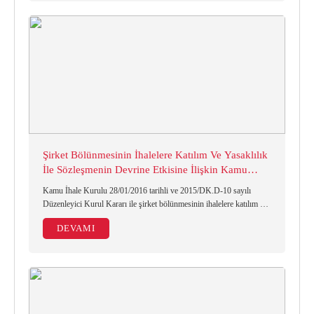
Şirket Bölünmesinin İhalelere Katılım Ve Yasaklılık
İle Sözleşmenin Devrine Etkisine İlişkin Kamu
İhale Kurulunun Yeni Düzenleyici Kararı
Kamu İhale Kurulu 28/01/2016 tarihli ve 2015/DK.D-10 sayılı
Düzenleyici Kurul Kararı ile şirket bölünmesinin ihalelere katılım ve
sözleşmenin devrine etkisini yeniden değerlendirilmiştir. Tekliflerin
DEVAMI
değerlendirilmesi; isteklilerin yasaklılığı ve ihalelere katılımı;
sözleşmenin devrine yönelik işlemler sırasında anılan karar dikkate
alınmalıdır.