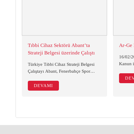
Tıbbi Cihaz Sektörü Abant’ta
Ar-Ge 
Strateji Belgesi üzerinde Çalıştı
16/02/20
Kanun il
Türkiye Tıbbi Cihaz Strateji Belgesi
destekl
Çalıştayı Abant, Fenerbahçe Spor
kanunlar
Klübü Topukyaylası Tesislerinde 26
DE
Değişikl
-27 Şubat 2016 tarihinde gerçekleşti.
DEVAMI
şunlardı