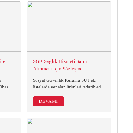
ite
SGK Sağlık Hizmeti Satın
Alınması İçin Sözleşme
Yapılmasına Dair Yön. Hk.
u
Sosyal Güvenlik Kurumu SUT eki
Cihaz
listelerde yer alan ürünleri tedarik eden
si
tıbbi cihaz firmaları ile protokol
yıs
yapılarak doğrudan tedarikçi firmalara
DEVAMI
lonunda
ödeme yapabilmesi