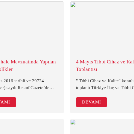
hale Mevzuatında Yapılan
4 Mayıs Tıbbi Cihaz ve Kal
likler
Toplantısı
s 2016 tarihli ve 29724
" Tıbbi Cihaz ve Kalite" konul
er) sayılı Resmî Gazete’de
toplantı Türkiye İlaç ve Tıbbi 
ale mevzuatında yapılan
Kurumu ve tüm sektör temsilci
ikler yayımlanmıştır. Bu
kurumların katılımları ile 4 Ma
VAMI
DEVAMI
likler, 1 Temmuz 2016
2016 tarihinde ATO Meclis Sa
e yürürlüğe girecektir.
gerçekleştirildi.