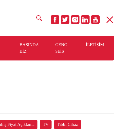
BASINDA
GENÇ
İLETİŞİM
BİZ
SEİS
ahiş Fiyat Açıklama
TV
Tıbbi Cihaz