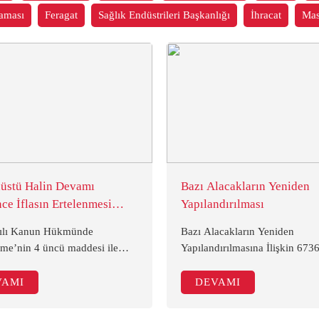
aması
Feragat
Sağlık Endüstrileri Başkanlığı
İhracat
Ma
üstü Halin Devamı
Bazı Alacakların Yeniden
telenmesi
Yapılandırılması
nde Bulunulamaması
yılı Kanun Hükmünde
Bazı Alacakların Yeniden
me’nin 4 üncü maddesi ile
Yapılandırılmasına İlişkin 6736
stü halin devamı süresince,
Kanun, 19/08/2016 tarihli ve 
yılı İcra ve İflas Kanunu’nun
sayılı Resmi Gazetede yayımla
VAMI
DEVAMI
u maddesi uyarınca
yürürlüğe girmiştir.