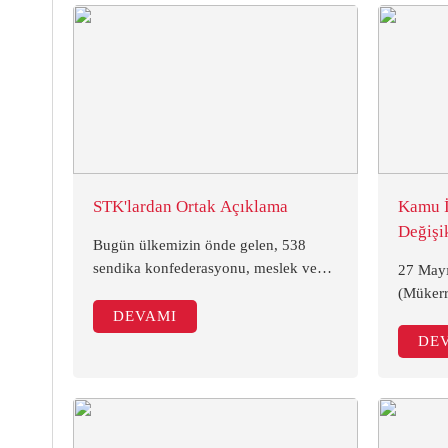
STK'lardan Ortak Açıklama
Kamu İ
Değişik
Bugün ülkemizin önde gelen, 538
sendika konfederasyonu, meslek ve
27 Mayı
sivil toplum kuruluşu temsilcisi ile
(Mükerr
birlikte Türkiye Büyük Millet
DEVAMI
kamu ih
Meclisi’ndeyiz.
değişikl
DE
değişik
tarihind