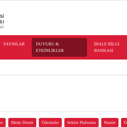
YAYINLAR
DUYURU &
İHALE BİLGİ
ETKİNLİKLER
BANKASI
rı
Metin Demir
Ödemeler
Sektör Plaformu
Hamle
F