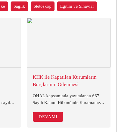
ske
Sağlık
Stetoskop
Eğitim ve Sınavlar
KHK ile Kapatılan Kurumların
Borçlarının Ödenmesi
OHAL kapsamında yayımlanan 667
 sayılı
Sayılı Kanun Hükmünde Kararname
29806
ile kapatılan kurumlardan alacağı olan
narak
kişi ve kuruluşların alacaklarını tahsil
DEVAMI
için izleyecekleri yol