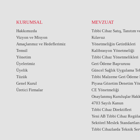
KURUMSAL
MEVZUAT
Hakkımızda
Tıbbi Cihaz Satış, Tanıtım 
Vizyon ve Misyon
Kılavuz
Amaçlarımız ve Hedeflerimiz
Yönetmeliğin Getirdikleri
Temsil
Kalibrasyon Yönetmeliği
Yönetim
Tıbbi Cihaz Yönetmelikleri
Üyelerimiz
Geri Ödeme Başvurusu
Üyelik
Güncel Sağlık Uygulama Teb
Tüzük
Tıbbi Malzeme Geri Ödeme E
Genel Kurul
Piyasa Gözetim Denetim Yö
Üretici Firmalar
CE Yönetmeliği
Onaylanmış Kuruluşlar Hak
4703 Sayılı Kanun
Tıbbi Cihaz Direktifleri
Yeni AB Tıbbi Cihaz Regül
Sektörel Meslek Standartları
Tıbbi Cihazlarda Teknik Ser