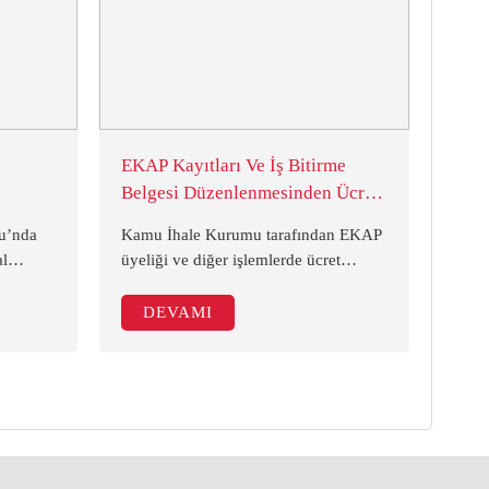
EKAP Kayıtları Ve İş Bitirme
Belgesi Düzenlenmesinden Ücret
Alınmadığına İlişkin KIK
u’nda
Kamu İhale Kurumu tarafından EKAP
Duyurusu
al
üyeliği ve diğer işlemlerde ücret
umu
istenip istenmediği konusunda bir
Yurt İçi
duyuru yayımlanmıştır. EKAP
DEVAMI
yıllık
üzerinden gerçekleştirilen işlemlerden
ılarak
ücret talep edildiğine ilişkin şikâyet ve
başvuruların Kuruma yapıldığı ifade
edildikten sonra duyuruda şu hususlar
yer almıştır: