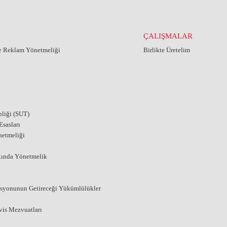
ÇALIŞMALAR
ve Reklam Yönetmeliği
Birlikte Üretelim
liği (SUT)
sasları
netmeliği
kında Yönetmelik
asyonunun Getireceği Yükümlülükler
vis Mezvuatları