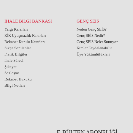
İHALE BİLGİ BANKASI
GENÇ SEİS
Yargı Kararları
Neden Genç SEİS?
KİK Uyuşmazlık Kararları
Genç SEİS Nedir?
Rekabet Kurulu Kararları
Genç SEİS Neler Sunuyor
Sıkça Sorulanlar
Kimler Faydalanabilir
Pratik Bilgiler
Üye Yükümlülükleri
İhale Süreci
Şikayet
Sözleşme
Rekabet Hukuku
Bilgi Notları
E-BÜLTEN ABONELİĞİ