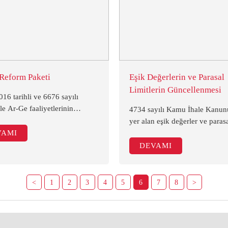
Reform Paketi
Eşik Değerlerin ve Parasal
Limitlerin Güncellenmesi
16 tarihli ve 6676 sayılı
e Ar-Ge faaliyetlerinin
4734 sayılı Kamu İhale Kanun
enmesi çerçevesinde farklı
yer alan eşik değerler ve paras
da değişiklik yapıldı.
VAMI
limitler, Türkiye İstatistik Kur
ik yapılan başlıca kanunlar
tarafından açıklanan 2015 yılı 
DEVAMI
r:
Üretici Fiyat Endeksi (Yİ-ÜFE) 
değişim oranında (%5,71) arttır
güncellenmiştir.
<
1
2
3
4
5
6
7
8
>