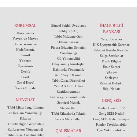
KURUMSAL
İHALE BİLGİ
Güncel Sağlık Uygulama
Tebliği (SUT)
BANKASI
Hakkımızda
Tıbbi Malzeme Geri
Vizyon ve Misyon
Yargı Kararları
Ödeme Esasları
Amaçlarımız ve
KİK Uyuşmazlık Kararları
Piyasa Gözetim Denetim
Hedeflerimiz
Rekabet Kurulu Kararları
Yönetmeliği
Temsil
Sıkça Sorulanlar
CE Yönetmeliği
Yönetim
Pratik Bilgiler
Onaylanmış Kuruluşlar
Üyelerimiz
İhale Süreci
Hakkında Yönetmelik
Üyelik
Şikayet
4703 Sayılı Kanun
Tüzük
Sözleşme
Tıbbi Cihaz Direktifleri
Genel Kurul
Rekabet Hukuku
Yeni AB Tıbbi Cihaz
Üretici Firmalar
Bilgi Notları
Regülasyonunun
Getireceği Yükümlülükler
MEVZUAT
GENÇ SEİS
Sektörel Meslek
Tıbbi Cihaz Satış, Tanıtım
Standartları
Neden Genç SEİS?
ve Reklam Yönetmeliği
Tıbbi Cihazlarda Teknik
Genç SEİS Nedir?
Kılavuz
Servis Mezvuatları
Genç SEİS Neler Sunuyor
Yönetmeliğin Getirdikleri
Kimler Faydalanabilir
Kalibrasyon Yönetmeliği
Üye Yükümlülükleri
ÇALIŞMALAR
Tıbbi Cihaz Yönetmelikleri