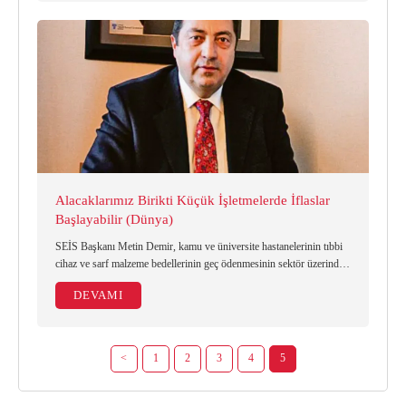
Alacaklarımız Birikti Küçük İşletmelerde İflaslar
Başlayabilir (Dünya)
SEİS Başkanı Metin Demir, kamu ve üniversite hastanelerinin tıbbi
cihaz ve sarf malzeme bedellerinin geç ödenmesinin sektör üzerinde
baskı oluşturduğunu vurguladı.
DEVAMI
<
1
2
3
4
5