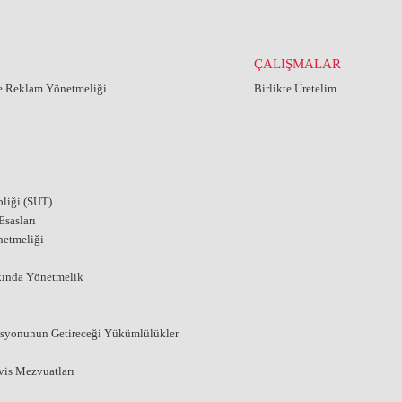
ÇALIŞMALAR
ve Reklam Yönetmeliği
Birlikte Üretelim
liği (SUT)
sasları
netmeliği
kında Yönetmelik
asyonunun Getireceği Yükümlülükler
vis Mezvuatları