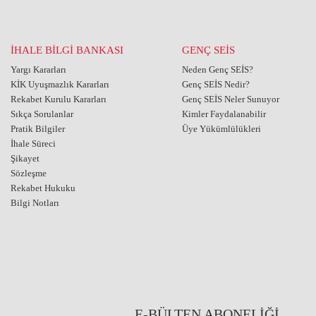
İHALE BİLGİ BANKASI
GENÇ SEİS
Yargı Kararları
Neden Genç SEİS?
KİK Uyuşmazlık Kararları
Genç SEİS Nedir?
Rekabet Kurulu Kararları
Genç SEİS Neler Sunuyor
Sıkça Sorulanlar
Kimler Faydalanabilir
Pratik Bilgiler
Üye Yükümlülükleri
İhale Süreci
Şikayet
Sözleşme
Rekabet Hukuku
Bilgi Notları
E-BÜLTEN ABONELİĞİ