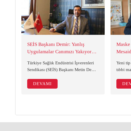
SEİS Başkanı Demir: Yanlış
Maske Ü
Uygulamalar Canımızı Yakıyor
Mesaid
(Dünya)
Türkiye Sağlık Endüstrisi İşverenleri
Yeni tip
Sendikası (SEİS) Başkanı Metin Demir,
tıbbi m
bir maske firmasının yarattığı sorunun
Türkiye
sektörün tamamını baskı altına alan bir
başladı.
DEVAMI
DE
süreci başlattığını belirterek, “Sürecin
yapan ye
başından beri Sağlık Bakanlığı ile
yoğun t
entegre çalışıyoruz ama son birkaç
kapasite
gündür yanlış uygulamalar canımızı
yakıyor.” dedi.