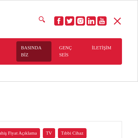
BASINDA
GENÇ
İLETİŞİM
BİZ
SEİS
ahiş Fiyat Açıklama
TV
Tıbbi Cihaz