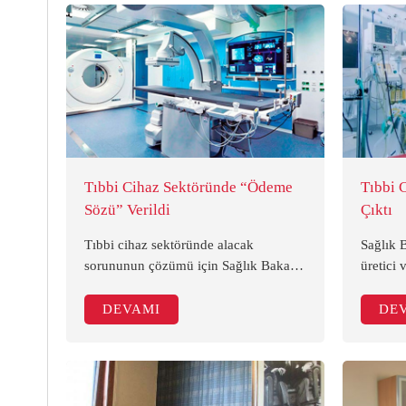
endüstrileri (tıbbi sarf malzemeleri,
tıbbi cihazlar, büyük elektronik
görüntüleme sistemleri vb.) sektöründe
kurulacak.
Tıbbi Cihaz Sektöründe “Ödeme
Tıbbi 
Sözü” Verildi
Çıktı
Tıbbi cihaz sektöründe alacak
Sağlık B
sorununun çözümü için Sağlık Bakanı
üretici 
Fahrettin Koca ile görülen sektör
belirtil
temsilcileri birikmiş alacakların 27
bu ödem
DEVAMI
DE
Aralık'tan itibaren ödeneceğinin
kaos ol
sözünü aldı.
göre ter
tamamı t
dedi.