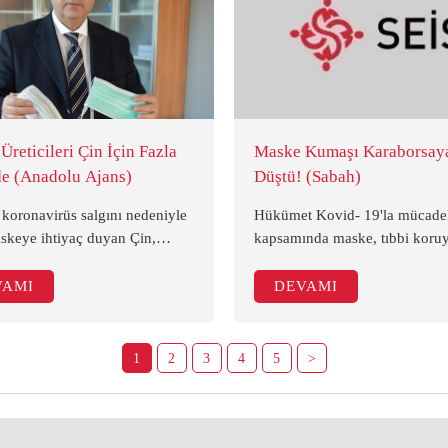
reticileri Çin İçin Fazla
Maske Kumaşı Karaborsay
e (Anadolu Ajans)
Düştü! (Sabah)
 koronavirüs salgını nedeniyle
Hükümet Kovid- 19'la mücade
askeye ihtiyaç duyan Çin,
kapsamında maske, tıbbi koru
'den maske ithal etmeye
önlük, tulum gibi ürünlerin üre
 Aylık 10 milyon adetlik üretim
dağıtım ve satışında kontrolü
VAMI
DEVAMI
rli firmalar, Çin'den gelen
sağlarken şimdi de kumaş fırsat
alep üzerine üretim
meydana çıktı. Bu ürünlerin
lerini üç kat artırdı.
üretiminde kullanılan 'Nonwov
1
2
3
4
5
>
kumaşların fiyatları piyasada 4
arttı.