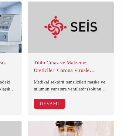
Başkan, pandemide ürün yokluğu
yaşatmayan ve insanlara nefes olan
teknolojiler geliştiren sektörün
ihracatta yaşadığı sıçramadan memnun
olduklarını söyledi.
cak
Tıbbi Cihaz ve Malzeme
Üreticileri Corona Virüsle
Mücadeleye Hazır (Hürriyet)
indeki
Medikal sektörü temsilcileri maske ve
klaşık 9
tulumun yanı sıra ventilatör (solunum
ayan
cihazı) gibi tıbbi cihazların üretimi
il ödeme
konusunda ülkenin kapasitesinin
DEVAMI
maların
yeterli olduğunu ve bu konuda panik
yapılmaması gerektiğini belirtti.