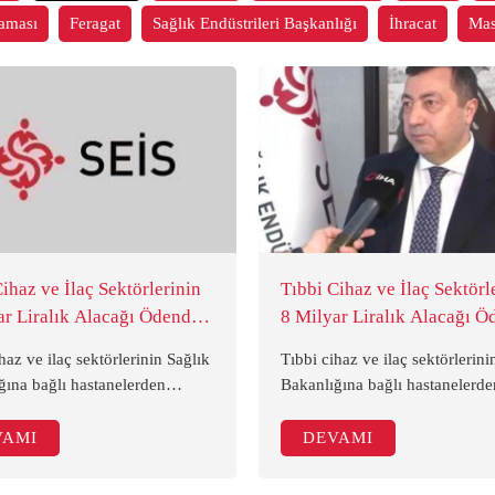
aması
Feragat
Sağlık Endüstrileri Başkanlığı
İhracat
Ma
ihaz ve İlaç Sektörlerinin
Tıbbi Cihaz ve İlaç Sektörl
ar Liralık Alacağı Ödendi
8 Milyar Liralık Alacağı Ö
eler)
haz ve ilaç sektörlerinin Sağlık
Tıbbi cihaz ve ilaç sektörlerini
ğına bağlı hastanelerden
Bakanlığına bağlı hastanelerde
rına ilişkin önemli bir adım
alacaklarına ilişkin önemli bir
, firmalara 8 milyar liralık
atılarak, firmalara 8 milyar lira
VAMI
DEVAMI
apıldı.
ödeme yapıldı.