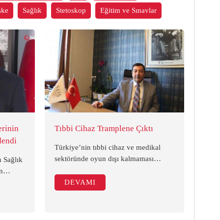
ske
Sağlık
Stetoskop
Eğitim ve Sınavlar
erinin
Tıbbi Cihaz Tramplene Çıktı
dendi
Türkiye’nin tıbbi cihaz ve medikal
sektöründe oyun dışı kalmaması
n Sağlık
gerektiğine vurgu yapan SEİS Başkanı
n
Metin Demir, üreticilerin sürdürülebilir
 adım
DEVAMI
destek beklediğine vurgu yaptı.
lık
Ödemede belirsiz vadeli anlaşmaların
iç pazarı yorduğunu ifade eden