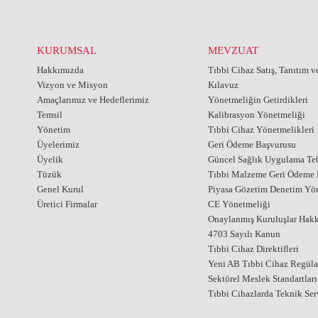
KURUMSAL
MEVZUAT
Hakkımızda
Tıbbi Cihaz Satış, Tanıtım 
Vizyon ve Misyon
Kılavuz
Amaçlarımız ve Hedeflerimiz
Yönetmeliğin Getirdikleri
Temsil
Kalibrasyon Yönetmeliği
Yönetim
Tıbbi Cihaz Yönetmelikleri
Üyelerimiz
Geri Ödeme Başvurusu
Üyelik
Güncel Sağlık Uygulama Teb
Tüzük
Tıbbi Malzeme Geri Ödeme E
Genel Kurul
Piyasa Gözetim Denetim Yö
Üretici Firmalar
CE Yönetmeliği
Onaylanmış Kuruluşlar Hak
4703 Sayılı Kanun
Tıbbi Cihaz Direktifleri
Yeni AB Tıbbi Cihaz Regül
Sektörel Meslek Standartları
Tıbbi Cihazlarda Teknik Ser