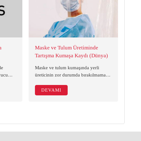
a
Maske ve Tulum Üretiminde
Tartışma Kumaşa Kaydı (Dünya)
le
Maske ve tulum kumaşında yerli
yucu
üreticinin zor durumda bırakılmaması
tim,
gerektiğini söyleyen SEİS Başkanı
Metin Demir, "Kumaş üreticileri
DEVAMI
çıları
kapasitesinin yüzde 25’i iç pazara
yeter, kalanı ihraç edilebilir" dedi.
en'
-5 kat