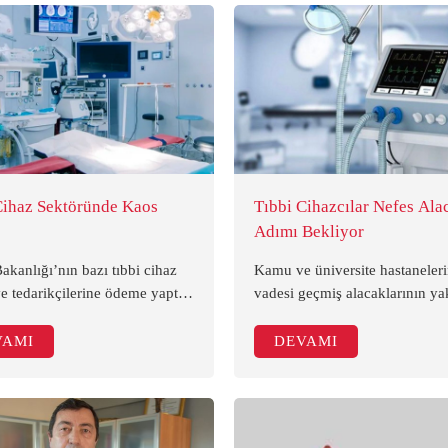
Cihaz Sektöründe Kaos
Tıbbi Cihazcılar Nefes Ala
Adımı Bekliyor
akanlığı’nın bazı tıbbi cihaz
Kamu ve üniversite hastaneler
ve tedarikçilerine ödeme yaptığı
vadesi geçmiş alacaklarının ya
di. SEİS Başkanı Metin Demir,
milyar liraya ulaştığını vurgul
enin duyulmasıyla sektörde
SEİS Başkanı Metin Demir, ac
VAMI
DEVAMI
uştuğunu belirterek, “Neye
yapılmaması durumunda kapan
cih edildi bilmiyoruz. Sektörün
başlayacağına dikkat çekti.
epkili, 18 aylık alacaklar var”