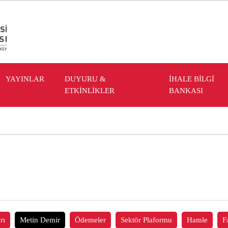
YAYINLAR
DUYURU &
İHALE BİLGİ
ETKİNLİKLER
BANKASI
rı
Metin Demir
Ödemeler
Sektör Plaformu
Hamle
F